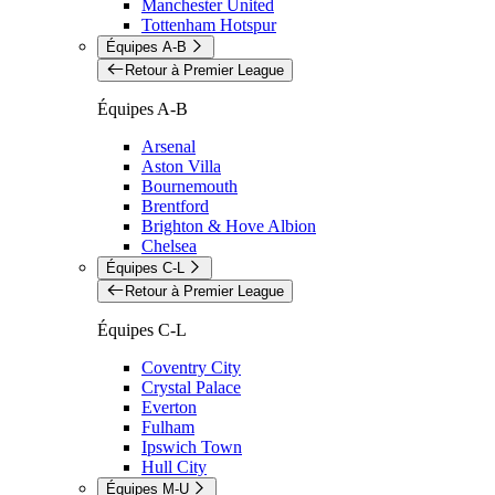
Manchester United
Tottenham Hotspur
Équipes A-B
Retour à Premier League
Équipes A-B
Arsenal
Aston Villa
Bournemouth
Brentford
Brighton & Hove Albion
Chelsea
Équipes C-L
Retour à Premier League
Équipes C-L
Coventry City
Crystal Palace
Everton
Fulham
Ipswich Town
Hull City
Équipes M-U