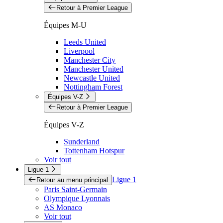
Retour à Premier League
Équipes M-U
Leeds United
Liverpool
Manchester City
Manchester United
Newcastle United
Nottingham Forest
Équipes V-Z
Retour à Premier League
Équipes V-Z
Sunderland
Tottenham Hotspur
Voir tout
Ligue 1
Ligue 1
Retour au menu principal
Paris Saint-Germain
Olympique Lyonnais
AS Monaco
Voir tout