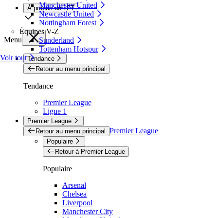
Manchester United
À propos de LFT
Newcastle United
Nottingham Forest
Équipes V-Z
Menu
Sunderland
Tottenham Hotspur
Voir tout
Tendance
Retour au menu principal
Tendance
Premier League
Ligue 1
Premier League
Premier League
Retour au menu principal
Populaire
Retour à Premier League
Populaire
Arsenal
Chelsea
Liverpool
Manchester City