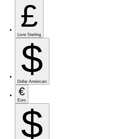
£
Livre Sterling
$
Dollar Américain
€
Euro
$