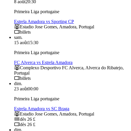
8 août
20:30
Primeira Liga portugaise
Estrela Amadora vs Sporting CP
Estadio Jose Gomes
,
Amadora
,
Portugal
billets
sam.
15 août
15:30
Primeira Liga portugaise
FC Alverca vs Estrela Amadora
Complexo Desportivo FC Alverca
,
Alverca do Ribatejo
,
Portugal
billets
dim.
23 août
00:00
Primeira Liga portugaise
Estrela Amadora vs SC Braga
Estadio Jose Gomes
,
Amadora
,
Portugal
dès 26 £
dès 26 £
dim.