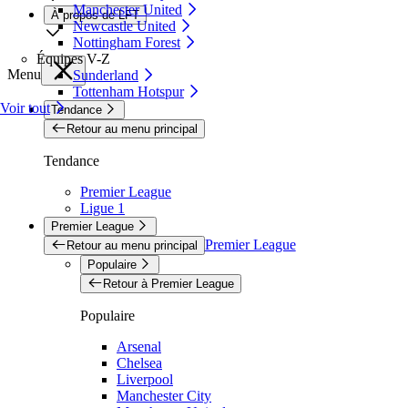
Manchester United
À propos de LFT
Newcastle United
Nottingham Forest
Équipes V-Z
Menu
Sunderland
Tottenham Hotspur
Voir tout
Tendance
Retour au menu principal
Tendance
Premier League
Ligue 1
Premier League
Premier League
Retour au menu principal
Populaire
Retour à Premier League
Populaire
Arsenal
Chelsea
Liverpool
Manchester City