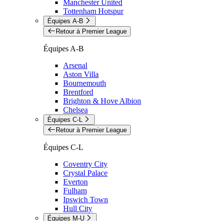
Manchester United
Tottenham Hotspur
Équipes A-B
Retour à Premier League
Équipes A-B
Arsenal
Aston Villa
Bournemouth
Brentford
Brighton & Hove Albion
Chelsea
Équipes C-L
Retour à Premier League
Équipes C-L
Coventry City
Crystal Palace
Everton
Fulham
Ipswich Town
Hull City
Équipes M-U