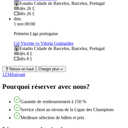
Estadio Cidade de Barcelos
,
Barcelos
,
Portugal
dès 26 £
dès 26 £
dim.
1 nov.
00:00
Primeira Liga portugaise
Gil Vicente vs Vitoria Guimarães
Estadio Cidade de Barcelos
,
Barcelos
,
Portugal
dès 8 £
dès 8 £
Retour en haut
Charger plus
1
2
3
4
Suivant
Pourquoi réserver avec nous?
Garantie de remboursement à 150 %
Service client au niveau de la Ligue des Champions
Meilleure sélection de billets et prix