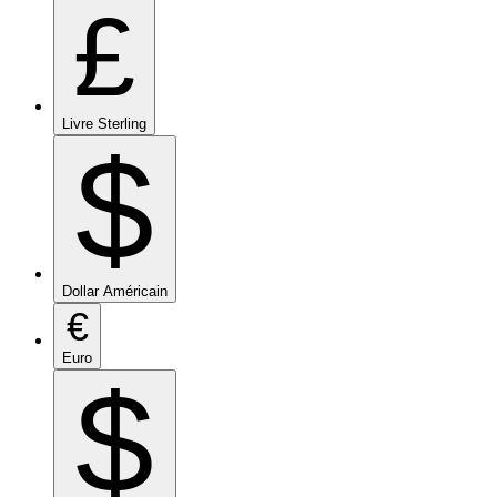
£
Livre Sterling
$
Dollar Américain
€
Euro
$