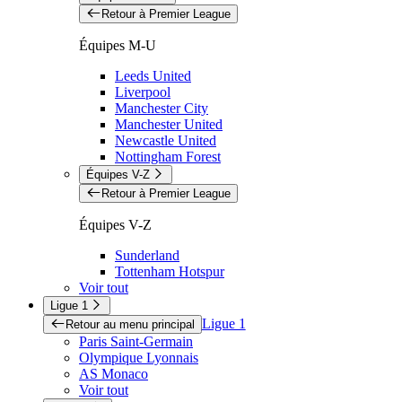
Retour à Premier League
Équipes M-U
Leeds United
Liverpool
Manchester City
Manchester United
Newcastle United
Nottingham Forest
Équipes V-Z
Retour à Premier League
Équipes V-Z
Sunderland
Tottenham Hotspur
Voir tout
Ligue 1
Ligue 1
Retour au menu principal
Paris Saint-Germain
Olympique Lyonnais
AS Monaco
Voir tout