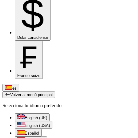
$
Dólar canadiense
₣
Franco suizo
es
Volver al menú principal
Selecciona tu idioma preferido
English (UK)
English (USA)
Español