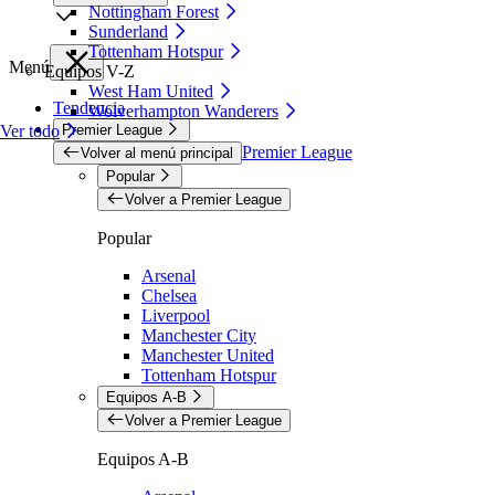
Nottingham Forest
Sunderland
Tottenham Hotspur
Menú
Equipos V-Z
West Ham United
Tendencia
Wolverhampton Wanderers
Premier League
Ver todo
Premier League
Volver al menú principal
Popular
Volver a Premier League
Popular
Arsenal
Chelsea
Liverpool
Manchester City
Manchester United
Tottenham Hotspur
Equipos A-B
Volver a Premier League
Equipos A-B