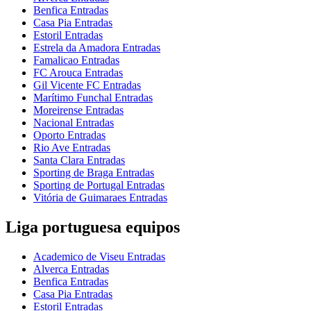
Benfica Entradas
Casa Pia Entradas
Estoril Entradas
Estrela da Amadora Entradas
Famalicao Entradas
FC Arouca Entradas
Gil Vicente FC Entradas
Marítimo Funchal Entradas
Moreirense Entradas
Nacional Entradas
Oporto Entradas
Rio Ave Entradas
Santa Clara Entradas
Sporting de Braga Entradas
Sporting de Portugal Entradas
Vitória de Guimaraes Entradas
Liga portuguesa equipos
Academico de Viseu Entradas
Alverca Entradas
Benfica Entradas
Casa Pia Entradas
Estoril Entradas