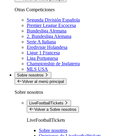
Otras Competiciones
Segunda División Española
Premier League Escocesa
Bundesliga Alemana
2. Bundesliga Alemana
Serie A Italiana
Eredivisie Holandesa
Ligue 1 Francesa
Liga Portuguesa
Championship de Inglaterra
MLS USA
Sobre nosotros
Volver al menú principal
Sobre nosotros
LiveFootballTickets
Volver a Sobre nosotros
LiveFootballTickets
Sobre nosotros
Opiniones de Livefootballtickets