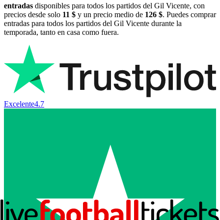
entradas
disponibles para todos los partidos del Gil Vicente, con
precios desde solo
11 $
y un precio medio de
126 $
. Puedes comprar
entradas para todos los partidos del Gil Vicente durante la
temporada, tanto en casa como fuera.
Excelente
4.7