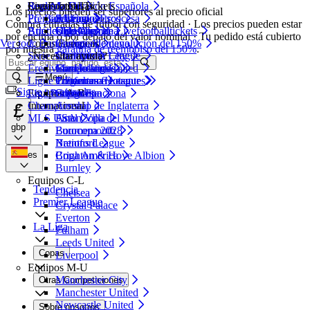
Popular
Real Madrid
Copas Inglesas
Segunda División Española
LiveFootballTickets
Los precios pueden ser superiores al precio oficial
FC Barcelona
Premier League Escocesa
Arsenal
FA Cup
Sobre nosotros
Compra entradas de fútbol con seguridad · Los precios pueden estar
Atlético de Madrid
Bundesliga Alemana
Chelsea
EFL Cup
Opiniones de Livefootballtickets
por encima o por debajo del valor nominal · Tu pedido está cubierto
Ver todo
Copas Europeas
2. Bundesliga Alemana
Liverpool
Garantía de devolución del 150%
por nuestra
garantía de reembolso del 150%
.
Serie A Italiana
¿Necesitar ayuda?
Manchester City
Champions League
Eredivisie Holandesa
Manchester United
Europa Ligue
Contáctanos
Menú
Ligue 1 Francesa
Tottenham Hotspur
Conference League
Preguntas frecuentes
Sigue tus entradas
Equipos A-B
Liga Portuguesa
Supercopa
Cómo Funciona
£
Internacional
Championship de Inglaterra
Arsenal
MLS USA
Aston Villa
Final Copa del Mundo
gbp
Bournemouth
Eurocopa 2028
Brentford
Nations League
es
Brighton & Hove Albion
Copa América
Burnley
Equipos C-L
Tendencia
Chelsea
Premier League
Crystal Palace
Everton
La Liga
Fulham
Leeds United
Copas
Liverpool
Equipos M-U
Manchester City
Otras Competiciones
Manchester United
Newcastle United
Sobre nosotros