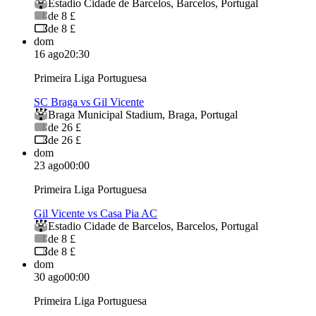
Estadio Cidade de Barcelos
,
Barcelos
,
Portugal
de 8 £
de 8 £
dom
16 ago
20:30
Primeira Liga Portuguesa
SC Braga vs Gil Vicente
Braga Municipal Stadium
,
Braga
,
Portugal
de 26 £
de 26 £
dom
23 ago
00:00
Primeira Liga Portuguesa
Gil Vicente vs Casa Pia AC
Estadio Cidade de Barcelos
,
Barcelos
,
Portugal
de 8 £
de 8 £
dom
30 ago
00:00
Primeira Liga Portuguesa