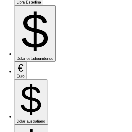
Libra Esterlina
$
Dólar estadounidense
€
Euro
$
Dólar australiano