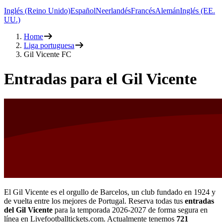
Inglés (Reino Unido)
Español
Neerlandés
Francés
Alemán
Inglés (EE.
UU.)
Home
Liga portuguesa
Gil Vicente FC
Entradas para el Gil Vicente
El Gil Vicente es el orgullo de Barcelos, un club fundado en 1924 y
de vuelta entre los mejores de Portugal. Reserva todas tus
entradas
del Gil Vicente
para la temporada
2026-2027
de forma segura en
línea en Livefootballtickets.com. Actualmente tenemos
721