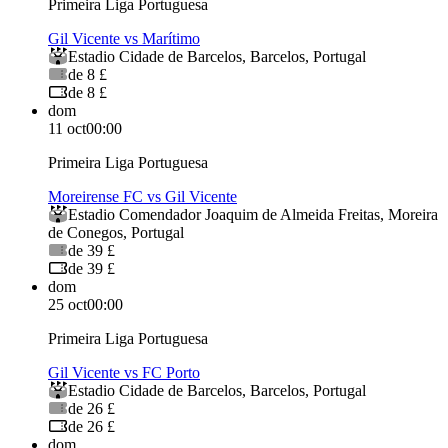
Primeira Liga Portuguesa
Gil Vicente vs Marítimo
Estadio Cidade de Barcelos
,
Barcelos
,
Portugal
de 8 £
de 8 £
dom
11 oct
00:00
Primeira Liga Portuguesa
Moreirense FC vs Gil Vicente
Estadio Comendador Joaquim de Almeida Freitas
,
Moreira
de Conegos
,
Portugal
de 39 £
de 39 £
dom
25 oct
00:00
Primeira Liga Portuguesa
Gil Vicente vs FC Porto
Estadio Cidade de Barcelos
,
Barcelos
,
Portugal
de 26 £
de 26 £
dom