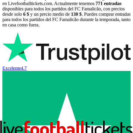
en Livefootballtickets.com. Actualmente tenemos
771
entradas
disponibles para todos los partidos del FC Famalicão, con precios
desde solo
6 $
y un precio medio de
130 $
. Puedes comprar entradas
para todos los partidos del FC Famalicão durante la temporada, tanto
en casa como fuera.
Excelente
4.7