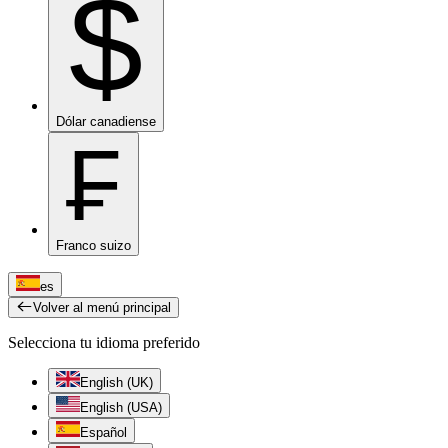
$
Dólar canadiense
₣
Franco suizo
es
Volver al menú principal
Selecciona tu idioma preferido
English (UK)
English (USA)
Español