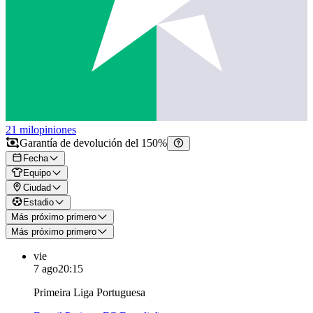
21 mil
opiniones
Garantía de devolución del 150%
Fecha
Equipo
Ciudad
Estadio
Más próximo primero
Más próximo primero
vie
7 ago
20:15
Primeira Liga Portuguesa