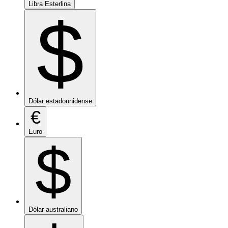
Libra Esterlina
$
Dólar estadounidense
€
Euro
$
Dólar australiano