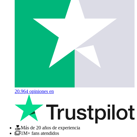
20.964
opiniones en
Más de 20 años de experiencia
1M+ fans atendidos