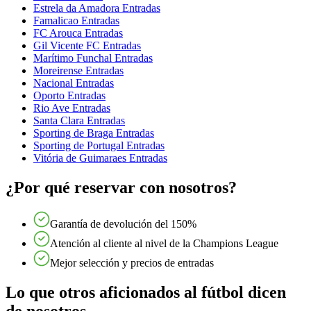
Estrela da Amadora Entradas
Famalicao Entradas
FC Arouca Entradas
Gil Vicente FC Entradas
Marítimo Funchal Entradas
Moreirense Entradas
Nacional Entradas
Oporto Entradas
Rio Ave Entradas
Santa Clara Entradas
Sporting de Braga Entradas
Sporting de Portugal Entradas
Vitória de Guimaraes Entradas
¿Por qué reservar con nosotros?
Garantía de devolución del 150%
Atención al cliente al nivel de la Champions League
Mejor selección y precios de entradas
Lo que otros aficionados al fútbol dicen
de nosotros