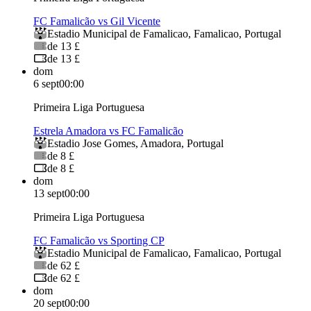
FC Famalicão vs Gil Vicente
Estadio Municipal de Famalicao
,
Famalicao
,
Portugal
de 13 £
de 13 £
dom
6 sept
00:00
Primeira Liga Portuguesa
Estrela Amadora vs FC Famalicão
Estadio Jose Gomes
,
Amadora
,
Portugal
de 8 £
de 8 £
dom
13 sept
00:00
Primeira Liga Portuguesa
FC Famalicão vs Sporting CP
Estadio Municipal de Famalicao
,
Famalicao
,
Portugal
de 62 £
de 62 £
dom
20 sept
00:00