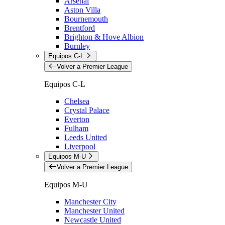
Arsenal
Aston Villa
Bournemouth
Brentford
Brighton & Hove Albion
Burnley
Equipos C-L
Volver a Premier League
Equipos C-L
Chelsea
Crystal Palace
Everton
Fulham
Leeds United
Liverpool
Equipos M-U
Volver a Premier League
Equipos M-U
Manchester City
Manchester United
Newcastle United