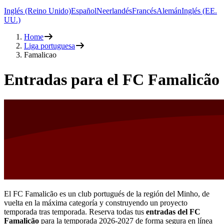
Inglés (Reino Unido)
Español
Neerlandés
Francés
Alemán
Inglés (EE.
UU.)
Home
Liga portuguesa
Famalicao
Entradas para el FC Famalicão
El FC Famalicão es un club portugués de la región del Minho, de
vuelta en la máxima categoría y construyendo un proyecto
temporada tras temporada. Reserva todas tus
entradas del FC
Famalicão
para la temporada
2026-2027
de forma segura en línea