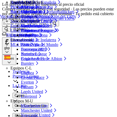
Popular
Real Madrid
Copas Inglesas
Segunda División Española
LiveFootballTickets
Los precios pueden ser superiores al precio oficial
FC Barcelona
Premier League Escocesa
Arsenal
FA Cup
Sobre nosotros
Compra entradas de fútbol con seguridad · Los precios pueden estar
Atlético de Madrid
Bundesliga Alemana
Chelsea
EFL Cup
Opiniones de Livefootballtickets
por encima o por debajo del valor nominal · Tu pedido está cubierto
Ver todo
Copas Europeas
2. Bundesliga Alemana
Liverpool
Garantía de devolución del 150%
por nuestra
garantía de reembolso del 150%
.
Serie A Italiana
¿Necesitar ayuda?
Manchester City
Champions League
Eredivisie Holandesa
Manchester United
Europa Ligue
Contáctanos
Menú
Ligue 1 Francesa
Tottenham Hotspur
Conference League
Preguntas frecuentes
Sigue tus entradas
Equipos A-B
Liga Portuguesa
Supercopa
Cómo Funciona
£
Internacional
Championship de Inglaterra
Arsenal
MLS USA
Aston Villa
Final Copa del Mundo
gbp
Bournemouth
Eurocopa 2028
Brentford
Nations League
es
Brighton & Hove Albion
Copa América
Burnley
Equipos C-L
Tendencia
Chelsea
Premier League
Crystal Palace
Everton
La Liga
Fulham
Leeds United
Copas
Liverpool
Equipos M-U
Manchester City
Otras Competiciones
Manchester United
Newcastle United
Sobre nosotros