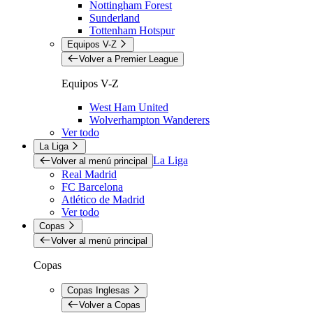
Nottingham Forest
Sunderland
Tottenham Hotspur
Equipos V-Z
Volver a Premier League
Equipos V-Z
West Ham United
Wolverhampton Wanderers
Ver todo
La Liga
La Liga
Volver al menú principal
Real Madrid
FC Barcelona
Atlético de Madrid
Ver todo
Copas
Volver al menú principal
Copas
Copas Inglesas
Volver a Copas