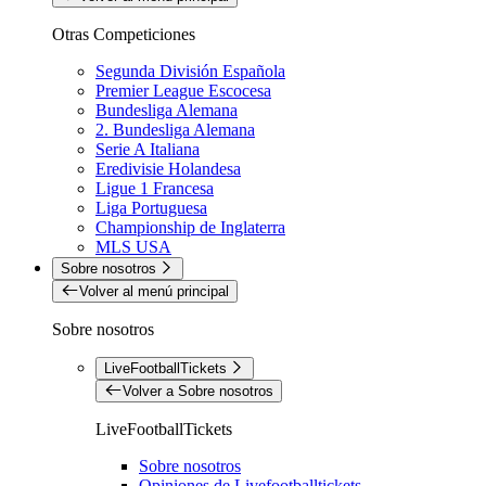
Otras Competiciones
Segunda División Española
Premier League Escocesa
Bundesliga Alemana
2. Bundesliga Alemana
Serie A Italiana
Eredivisie Holandesa
Ligue 1 Francesa
Liga Portuguesa
Championship de Inglaterra
MLS USA
Sobre nosotros
Volver al menú principal
Sobre nosotros
LiveFootballTickets
Volver a Sobre nosotros
LiveFootballTickets
Sobre nosotros
Opiniones de Livefootballtickets