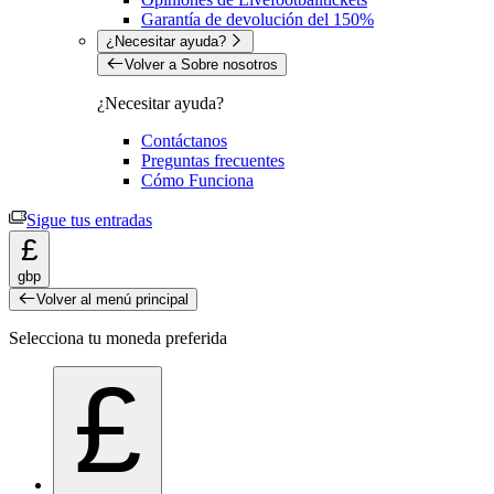
Garantía de devolución del 150%
¿Necesitar ayuda?
Volver a Sobre nosotros
¿Necesitar ayuda?
Contáctanos
Preguntas frecuentes
Cómo Funciona
Sigue tus entradas
£
gbp
Volver al menú principal
Selecciona tu moneda preferida
£