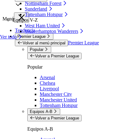
Nottingham Forest
Sunderland
Tottenham Hotspur
Menú
Equipos V-Z
West Ham United
Tendencia
Wolverhampton Wanderers
Premier League
Ver todo
Premier League
Volver al menú principal
Popular
Volver a Premier League
Popular
Arsenal
Chelsea
Liverpool
Manchester City
Manchester United
Tottenham Hotspur
Equipos A-B
Volver a Premier League
Equipos A-B