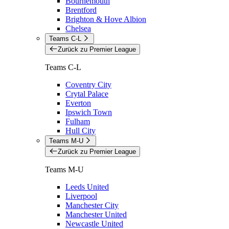
Bournemouth
Brentford
Brighton & Hove Albion
Chelsea
Teams C-L
Zurück zu Premier League
Teams C-L
Coventry City
Crytal Palace
Everton
Ipswich Town
Fulham
Hull City
Teams M-U
Zurück zu Premier League
Teams M-U
Leeds United
Liverpool
Manchester City
Manchester United
Newcastle United