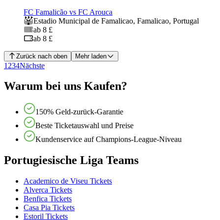
FC Famalicão vs FC Arouca
Estadio Municipal de Famalicao
,
Famalicao
,
Portugal
ab 8 £
ab 8 £
Zurück nach oben
Mehr laden
1
2
3
4
Nächste
Warum bei uns Kaufen?
150% Geld-zurück-Garantie
Beste Ticketauswahl und Preise
Kundenservice auf Champions-League-Niveau
Portugiesische Liga Teams
Academico de Viseu Tickets
Alverca Tickets
Benfica Tickets
Casa Pia Tickets
Estoril Tickets