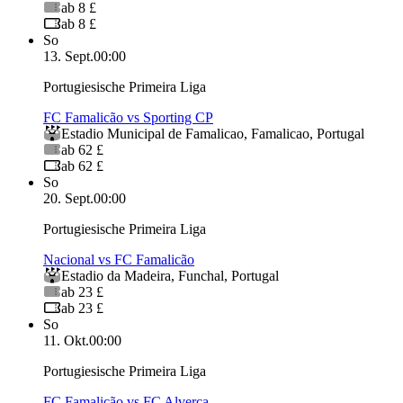
ab 8 £
ab 8 £
So
13. Sept.
00:00
Portugiesische Primeira Liga
FC Famalicão vs Sporting CP
Estadio Municipal de Famalicao
,
Famalicao
,
Portugal
ab 62 £
ab 62 £
So
20. Sept.
00:00
Portugiesische Primeira Liga
Nacional vs FC Famalicão
Estadio da Madeira
,
Funchal
,
Portugal
ab 23 £
ab 23 £
So
11. Okt.
00:00
Portugiesische Primeira Liga
FC Famalicão vs FC Alverca