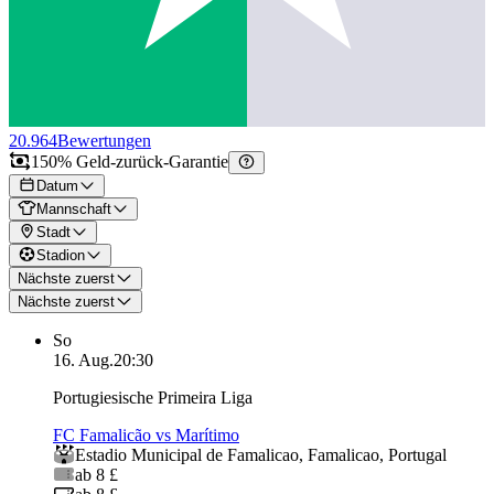
20.964
Bewertungen
150% Geld-zurück-Garantie
Datum
Mannschaft
Stadt
Stadion
Nächste zuerst
Nächste zuerst
So
16. Aug.
20:30
Portugiesische Primeira Liga
FC Famalicão vs Marítimo
Estadio Municipal de Famalicao
,
Famalicao
,
Portugal
ab 8 £