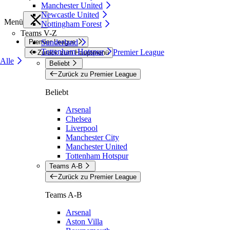
Manchester United
Newcastle United
Menü
Nottingham Forest
Teams V-Z
Premier League
Sunderland
Tottenham Hotspur
Premier League
Zurück zum Hauptmenü
Alle
Beliebt
Zurück zu Premier League
Beliebt
Arsenal
Chelsea
Liverpool
Manchester City
Manchester United
Tottenham Hotspur
Teams A-B
Zurück zu Premier League
Teams A-B
Arsenal
Aston Villa