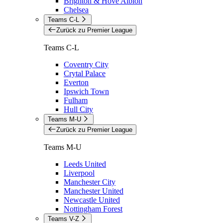
Brighton & Hove Albion
Chelsea
Teams C-L
Zurück zu Premier League
Teams C-L
Coventry City
Crytal Palace
Everton
Ipswich Town
Fulham
Hull City
Teams M-U
Zurück zu Premier League
Teams M-U
Leeds United
Liverpool
Manchester City
Manchester United
Newcastle United
Nottingham Forest
Teams V-Z