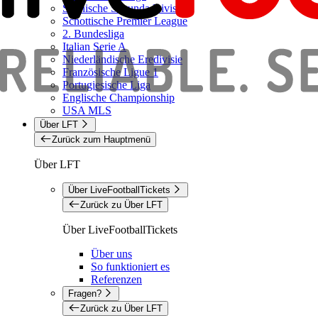
Spanische Segunda Division
Schottische Premier League
2. Bundesliga
Italian Serie A
Niederländische Eredivisie
Französische Ligue 1
Portugiesische Liga
Englische Championship
USA MLS
Über LFT
Zurück zum Hauptmenü
Über LFT
Über LiveFootballTickets
Zurück zu Über LFT
Über LiveFootballTickets
Über uns
So funktioniert es
Referenzen
Fragen?
Zurück zu Über LFT