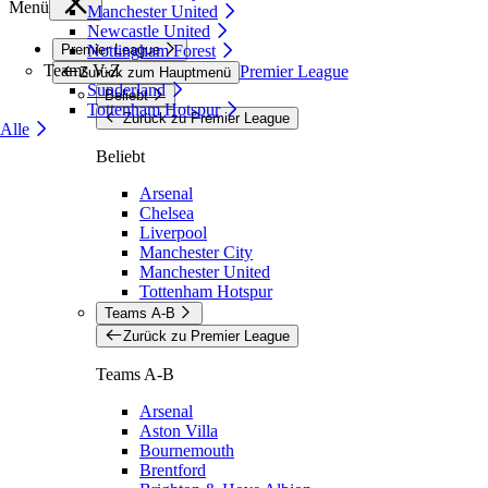
Menü
Manchester United
Newcastle United
Premier League
Nottingham Forest
Teams V-Z
Premier League
Zurück zum Hauptmenü
Sunderland
Beliebt
Tottenham Hotspur
Zurück zu Premier League
Alle
Beliebt
Arsenal
Chelsea
Liverpool
Manchester City
Manchester United
Tottenham Hotspur
Teams A-B
Zurück zu Premier League
Teams A-B
Arsenal
Aston Villa
Bournemouth
Brentford