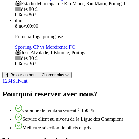
Estadio Municipal de Rio Maior
,
Rio Maior
,
Portugal
dès 80 £
dès 80 £
dim.
8 nov.
00:00
Primeira Liga portugaise
Sporting CP vs Moreirense FC
Jose Alvalade
,
Lisbonne
,
Portugal
dès 30 £
dès 30 £
Retour en haut
Charger plus
1
2
3
4
Suivant
Pourquoi réserver avec nous?
Garantie de remboursement à 150 %
Service client au niveau de la Ligue des Champions
Meilleure sélection de billets et prix