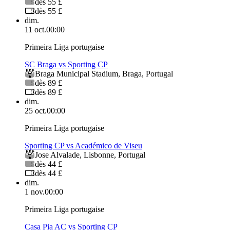
dès 55 £
dès 55 £
dim.
11 oct.
00:00
Primeira Liga portugaise
SC Braga vs Sporting CP
Braga Municipal Stadium
,
Braga
,
Portugal
dès 89 £
dès 89 £
dim.
25 oct.
00:00
Primeira Liga portugaise
Sporting CP vs Académico de Viseu
Jose Alvalade
,
Lisbonne
,
Portugal
dès 44 £
dès 44 £
dim.
1 nov.
00:00
Primeira Liga portugaise
Casa Pia AC vs Sporting CP