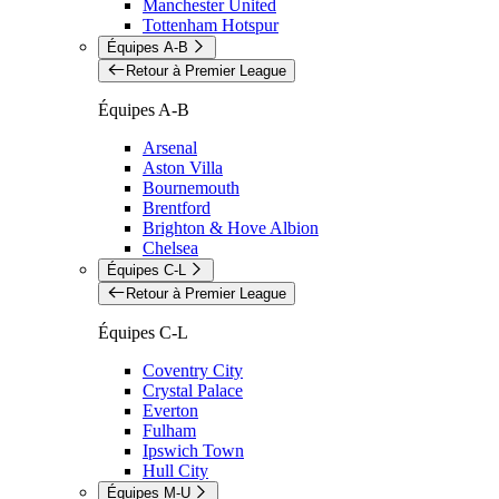
Manchester United
Tottenham Hotspur
Équipes A-B
Retour à Premier League
Équipes A-B
Arsenal
Aston Villa
Bournemouth
Brentford
Brighton & Hove Albion
Chelsea
Équipes C-L
Retour à Premier League
Équipes C-L
Coventry City
Crystal Palace
Everton
Fulham
Ipswich Town
Hull City
Équipes M-U