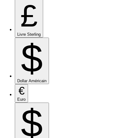
£
Livre Sterling
$
Dollar Américain
€
Euro
$