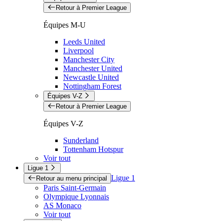
Retour à Premier League
Équipes M-U
Leeds United
Liverpool
Manchester City
Manchester United
Newcastle United
Nottingham Forest
Équipes V-Z
Retour à Premier League
Équipes V-Z
Sunderland
Tottenham Hotspur
Voir tout
Ligue 1
Ligue 1
Retour au menu principal
Paris Saint-Germain
Olympique Lyonnais
AS Monaco
Voir tout