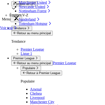
Manchester United
À propos de LFT
Newcastle United
Nottingham Forest
Équipes V-Z
Menu
Sunderland
Tottenham Hotspur
Voir tout
Tendance
Retour au menu principal
Tendance
Premier League
Ligue 1
Premier League
Premier League
Retour au menu principal
Populaire
Retour à Premier League
Populaire
Arsenal
Chelsea
Liverpool
Manchester City