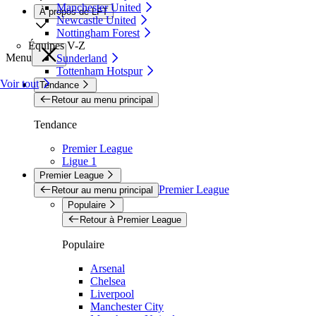
Manchester United
À propos de LFT
Newcastle United
Nottingham Forest
Équipes V-Z
Menu
Sunderland
Tottenham Hotspur
Voir tout
Tendance
Retour au menu principal
Tendance
Premier League
Ligue 1
Premier League
Premier League
Retour au menu principal
Populaire
Retour à Premier League
Populaire
Arsenal
Chelsea
Liverpool
Manchester City