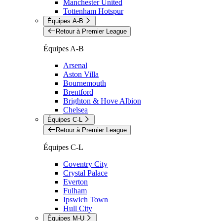
Manchester United
Tottenham Hotspur
Équipes A-B
Retour à Premier League
Équipes A-B
Arsenal
Aston Villa
Bournemouth
Brentford
Brighton & Hove Albion
Chelsea
Équipes C-L
Retour à Premier League
Équipes C-L
Coventry City
Crystal Palace
Everton
Fulham
Ipswich Town
Hull City
Équipes M-U