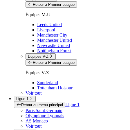
Retour à Premier League
Équipes M-U
Leeds United
Liverpool
Manchester City
Manchester United
Newcastle United
Nottingham Forest
Équipes V-Z
Retour à Premier League
Équipes V-Z
Sunderland
Tottenham Hotspur
Voir tout
Ligue 1
Ligue 1
Retour au menu principal
Paris Saint-Germain
Olympique Lyonnais
AS Monaco
Voir tout