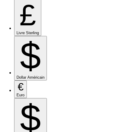
£
Livre Sterling
$
Dollar Américain
€
Euro
$