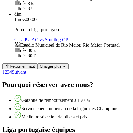
dès 8 £
dès 8 £
dim.
1 nov.
00:00
Primeira Liga portugaise
Casa Pia AC vs Sporting CP
Estadio Municipal de Rio Maior
,
Rio Maior
,
Portugal
dès 80 £
dès 80 £
Retour en haut
Charger plus
1
2
3
4
Suivant
Pourquoi réserver avec nous?
Garantie de remboursement à 150 %
Service client au niveau de la Ligue des Champions
Meilleure sélection de billets et prix
Liga portugaise équipes