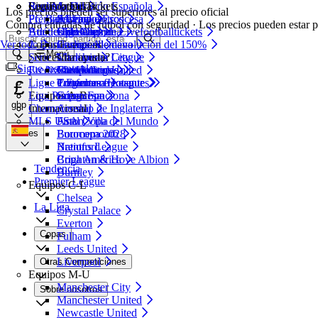
Popular
Real Madrid
Copas Inglesas
Segunda División Española
LiveFootballTickets
Los precios pueden ser superiores al precio oficial
FC Barcelona
Premier League Escocesa
Arsenal
FA Cup
Sobre nosotros
Compra entradas de fútbol con seguridad · Los precios pueden estar p
Atlético de Madrid
Bundesliga Alemana
Chelsea
EFL Cup
Opiniones de Livefootballtickets
Ver todo
Copas Europeas
2. Bundesliga Alemana
Liverpool
Garantía de devolución del 150%
Menú
Serie A Italiana
¿Necesitar ayuda?
Manchester City
Champions League
Sigue tus entradas
Eredivisie Holandesa
Manchester United
Europa Ligue
Contáctanos
£
Ligue 1 Francesa
Tottenham Hotspur
Conference League
Preguntas frecuentes
Equipos A-B
Liga Portuguesa
Supercopa
Cómo Funciona
gbp
Internacional
Championship de Inglaterra
Arsenal
MLS USA
Aston Villa
Final Copa del Mundo
es
Bournemouth
Eurocopa 2028
Brentford
Nations League
Brighton & Hove Albion
Copa América
Tendencia
Burnley
Premier League
Equipos C-L
Chelsea
La Liga
Crystal Palace
Everton
Copas
Fulham
Leeds United
Liverpool
Otras Competiciones
Equipos M-U
Manchester City
Sobre nosotros
Manchester United
Newcastle United