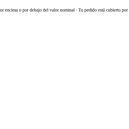
or encima o por debajo del valor nominal · Tu pedido está cubierto por