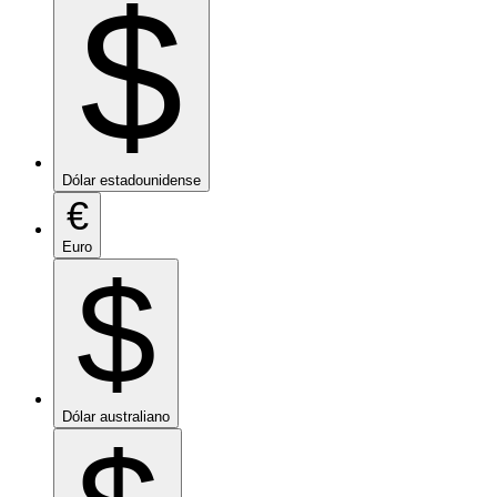
$
Dólar estadounidense
€
Euro
$
Dólar australiano