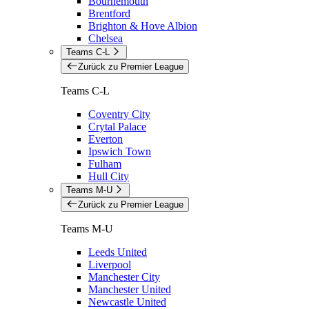
Bournemouth
Brentford
Brighton & Hove Albion
Chelsea
Teams C-L
Zurück zu Premier League
Teams C-L
Coventry City
Crytal Palace
Everton
Ipswich Town
Fulham
Hull City
Teams M-U
Zurück zu Premier League
Teams M-U
Leeds United
Liverpool
Manchester City
Manchester United
Newcastle United