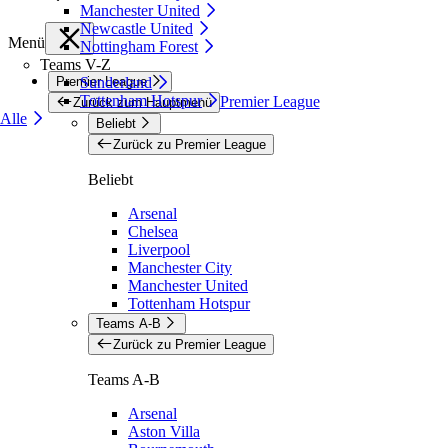
Manchester United
Newcastle United
Menü
Nottingham Forest
Teams V-Z
Premier League
Sunderland
Tottenham Hotspur
Premier League
Zurück zum Hauptmenü
Alle
Beliebt
Zurück zu Premier League
Beliebt
Arsenal
Chelsea
Liverpool
Manchester City
Manchester United
Tottenham Hotspur
Teams A-B
Zurück zu Premier League
Teams A-B
Arsenal
Aston Villa