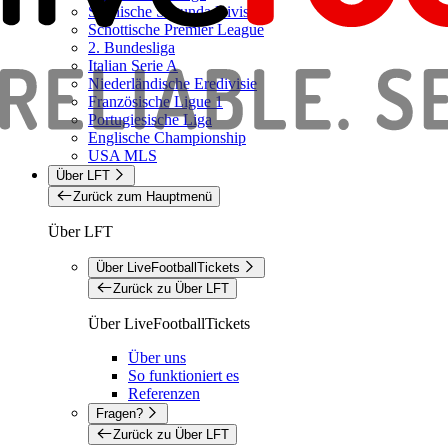
Spanische Segunda Division
Schottische Premier League
2. Bundesliga
Italian Serie A
Niederländische Eredivisie
Französische Ligue 1
Portugiesische Liga
Englische Championship
USA MLS
Über LFT
Zurück zum Hauptmenü
Über LFT
Über LiveFootballTickets
Zurück zu Über LFT
Über LiveFootballTickets
Über uns
So funktioniert es
Referenzen
Fragen?
Zurück zu Über LFT