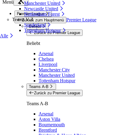
Menü
Manchester United
Newcastle United
Premier League
Nottingham Forest
Teams V-Z
Premier League
Zurück zum Hauptmenü
Sunderland
Beliebt
Tottenham Hotspur
Zurück zu Premier League
Alle
Beliebt
Arsenal
Chelsea
Liverpool
Manchester City
Manchester United
Tottenham Hotspur
Teams A-B
Zurück zu Premier League
Teams A-B
Arsenal
Aston Villa
Bournemouth
Brentford