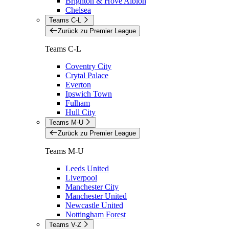
Brighton & Hove Albion
Chelsea
Teams C-L
Zurück zu Premier League
Teams C-L
Coventry City
Crytal Palace
Everton
Ipswich Town
Fulham
Hull City
Teams M-U
Zurück zu Premier League
Teams M-U
Leeds United
Liverpool
Manchester City
Manchester United
Newcastle United
Nottingham Forest
Teams V-Z