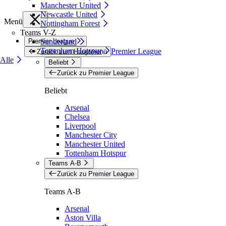
Manchester United
Newcastle United
Menü
Nottingham Forest
Teams V-Z
Premier League
Sunderland
Tottenham Hotspur
Premier League
Zurück zum Hauptmenü
Alle
Beliebt
Zurück zu Premier League
Beliebt
Arsenal
Chelsea
Liverpool
Manchester City
Manchester United
Tottenham Hotspur
Teams A-B
Zurück zu Premier League
Teams A-B
Arsenal
Aston Villa