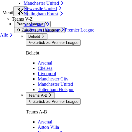
Manchester United
Newcastle United
Menü
Nottingham Forest
Teams V-Z
Premier League
Sunderland
Tottenham Hotspur
Premier League
Zurück zum Hauptmenü
Alle
Beliebt
Zurück zu Premier League
Beliebt
Arsenal
Chelsea
Liverpool
Manchester City
Manchester United
Tottenham Hotspur
Teams A-B
Zurück zu Premier League
Teams A-B
Arsenal
Aston Villa