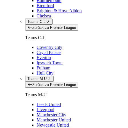
Bournemouth
Brentford
Brighton & Hove Albion
Chelsea
Teams C-L
Zurück zu Premier League
Teams C-L
Coventry City
Crytal Palace
Everton
Ipswich Town
Fulham
Hull City
Teams M-U
Zurück zu Premier League
Teams M-U
Leeds United
Liverpool
Manchester City
Manchester United
Newcastle United