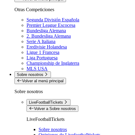
Otras Competiciones
Segunda División Española
Premier League Escocesa
Bundesliga Alemana
2. Bundesliga Alemana
Serie A Italiana
Eredivisie Holandesa
Ligue 1 Francesa
Liga Portuguesa
Championship de Inglaterra
MLS USA
Sobre nosotros
Volver al menú principal
Sobre nosotros
LiveFootballTickets
Volver a Sobre nosotros
LiveFootballTickets
Sobre nosotros
Opiniones de Livefootballtickets