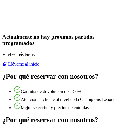
Actualmente no hay próximos partidos
programados
Vuelve más tarde.
Llévame al inicio
¿Por qué reservar con nosotros?
Garantía de devolución del 150%
Atención al cliente al nivel de la Champions League
Mejor selección y precios de entradas
¿Por qué reservar con nosotros?