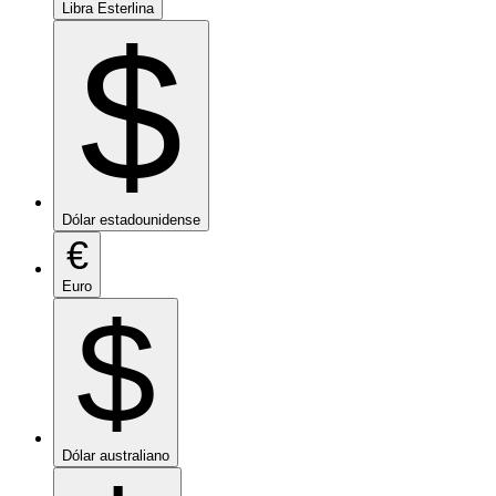
Libra Esterlina
$
Dólar estadounidense
€
Euro
$
Dólar australiano