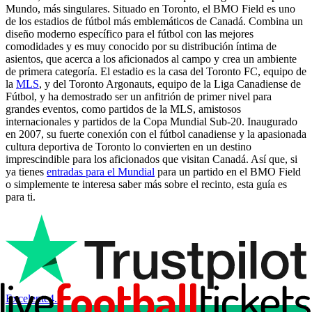
Mundo, más singulares. Situado en Toronto, el BMO Field es uno
de los estadios de fútbol más emblemáticos de Canadá. Combina un
diseño moderno específico para el fútbol con las mejores
comodidades y es muy conocido por su distribución íntima de
asientos, que acerca a los aficionados al campo y crea un ambiente
de primera categoría. El estadio es la casa del Toronto FC, equipo de
la
MLS
, y del Toronto Argonauts, equipo de la Liga Canadiense de
Fútbol, y ha demostrado ser un anfitrión de primer nivel para
grandes eventos, como partidos de la MLS, amistosos
internacionales y partidos de la Copa Mundial Sub-20. Inaugurado
en 2007, su fuerte conexión con el fútbol canadiense y la apasionada
cultura deportiva de Toronto lo convierten en un destino
imprescindible para los aficionados que visitan Canadá. Así que, si
ya tienes
entradas para el Mundial
para un partido en el BMO Field
o simplemente te interesa saber más sobre el recinto, esta guía es
para ti.
Excelente
4.7