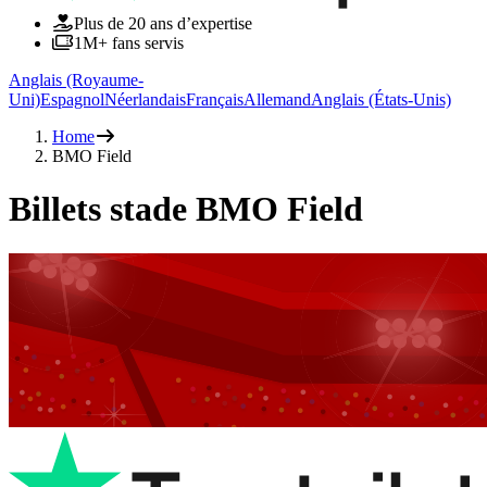
Plus de 20 ans d’expertise
1M+ fans servis
Anglais (Royaume-
Uni)
Espagnol
Néerlandais
Français
Allemand
Anglais (États-Unis)
Home
BMO Field
Billets stade BMO Field