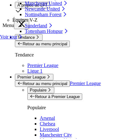
Manchester United
À propos de LFT
Newcastle United
Nottingham Forest
Équipes V-Z
Menu
Sunderland
Tottenham Hotspur
Voir tout
Tendance
Retour au menu principal
Tendance
Premier League
Ligue 1
Premier League
Premier League
Retour au menu principal
Populaire
Retour à Premier League
Populaire
Arsenal
Chelsea
Liverpool
Manchester City