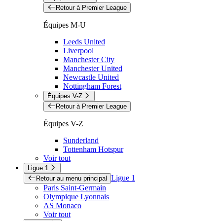
Retour à Premier League
Équipes M-U
Leeds United
Liverpool
Manchester City
Manchester United
Newcastle United
Nottingham Forest
Équipes V-Z
Retour à Premier League
Équipes V-Z
Sunderland
Tottenham Hotspur
Voir tout
Ligue 1
Ligue 1
Retour au menu principal
Paris Saint-Germain
Olympique Lyonnais
AS Monaco
Voir tout