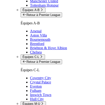
Manchester United
Tottenham Hotspur
Équipes A-B
Retour à Premier League
Équipes A-B
Arsenal
Aston Villa
Bournemouth
Brentford
Brighton & Hove Albion
Chelsea
Équipes C-L
Retour à Premier League
Équipes C-L
Coventry City
Crystal Palace
Everton
Fulham
Ipswich Town
Hull City
Équipes M-U