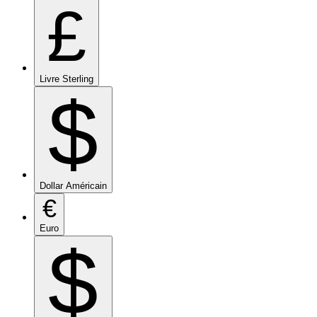
£
Livre Sterling
$
Dollar Américain
€
Euro
$