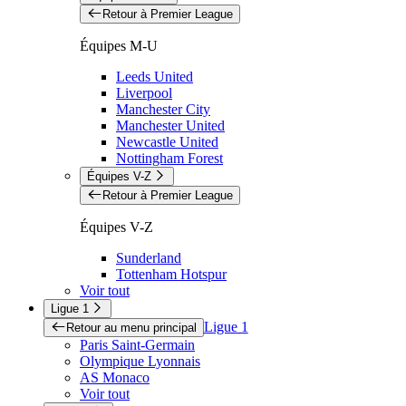
Retour à Premier League
Équipes M-U
Leeds United
Liverpool
Manchester City
Manchester United
Newcastle United
Nottingham Forest
Équipes V-Z
Retour à Premier League
Équipes V-Z
Sunderland
Tottenham Hotspur
Voir tout
Ligue 1
Ligue 1
Retour au menu principal
Paris Saint-Germain
Olympique Lyonnais
AS Monaco
Voir tout