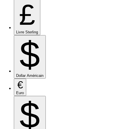
£
Livre Sterling
$
Dollar Américain
€
Euro
$