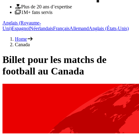
Plus de 20 ans d’expertise
1M+ fans servis
Anglais (Royaume-
Uni)
Espagnol
Néerlandais
Français
Allemand
Anglais (États-Unis)
Home
Canada
Billet pour les matchs de
football au Canada