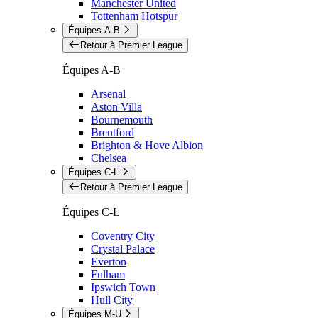
Manchester United
Tottenham Hotspur
Équipes A-B
Retour à Premier League
Équipes A-B
Arsenal
Aston Villa
Bournemouth
Brentford
Brighton & Hove Albion
Chelsea
Équipes C-L
Retour à Premier League
Équipes C-L
Coventry City
Crystal Palace
Everton
Fulham
Ipswich Town
Hull City
Équipes M-U