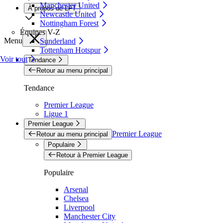
Manchester United
À propos de LFT
Newcastle United
Nottingham Forest
Équipes V-Z
Menu
Sunderland
Tottenham Hotspur
Voir tout
Tendance
Retour au menu principal
Tendance
Premier League
Ligue 1
Premier League
Premier League
Retour au menu principal
Populaire
Retour à Premier League
Populaire
Arsenal
Chelsea
Liverpool
Manchester City