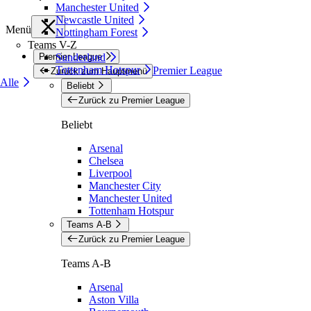
Manchester United
Newcastle United
Menü
Nottingham Forest
Teams V-Z
Premier League
Sunderland
Tottenham Hotspur
Premier League
Zurück zum Hauptmenü
Alle
Beliebt
Zurück zu Premier League
Beliebt
Arsenal
Chelsea
Liverpool
Manchester City
Manchester United
Tottenham Hotspur
Teams A-B
Zurück zu Premier League
Teams A-B
Arsenal
Aston Villa