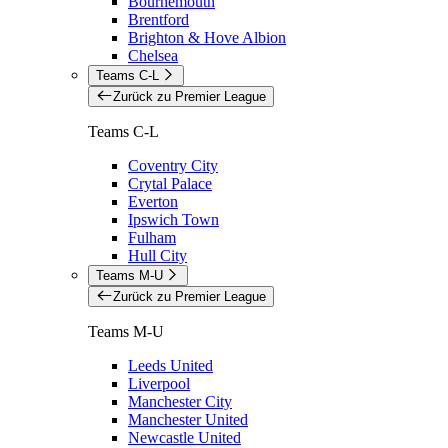
Bournemouth
Brentford
Brighton & Hove Albion
Chelsea
Teams C-L
Zurück zu Premier League
Teams C-L
Coventry City
Crytal Palace
Everton
Ipswich Town
Fulham
Hull City
Teams M-U
Zurück zu Premier League
Teams M-U
Leeds United
Liverpool
Manchester City
Manchester United
Newcastle United