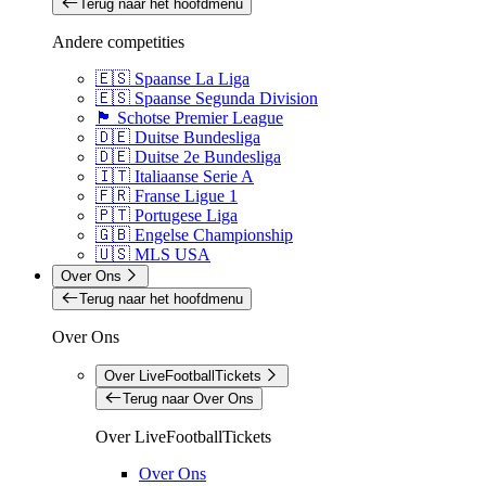
Terug naar het hoofdmenu
Andere competities
🇪🇸 Spaanse La Liga
🇪🇸 Spaanse Segunda Division
🏴󠁧󠁢󠁳󠁣󠁴󠁿 Schotse Premier League
🇩🇪 Duitse Bundesliga
🇩🇪 Duitse 2e Bundesliga
🇮🇹 Italiaanse Serie A
🇫🇷 Franse Ligue 1
🇵🇹 Portugese Liga
🇬🇧 Engelse Championship
🇺🇸 MLS USA
Over Ons
Terug naar het hoofdmenu
Over Ons
Over LiveFootballTickets
Terug naar Over Ons
Over LiveFootballTickets
Over Ons