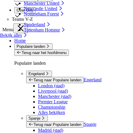
Manchester United
Newcastle United
Over Ons
Nottingham Forest
Teams V-Z
Sunderland
Menu
Tottenham Hotspur
Bekijk alles
Home
Populaire landen
Terug naar het hoofdmenu
Populaire landen
Engeland
Engeland
Terug naar Populaire landen
London (stad)
Liverpool (stad)
Manchester (stad)
Premier League
Championship
Alles bekijken
Spanje
Spanje
Terug naar Populaire landen
Madrid (stad)