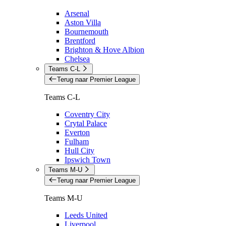
Arsenal
Aston Villa
Bournemouth
Brentford
Brighton & Hove Albion
Chelsea
Teams C-L
Terug naar Premier League
Teams C-L
Coventry City
Crytal Palace
Everton
Fulham
Hull City
Ipswich Town
Teams M-U
Terug naar Premier League
Teams M-U
Leeds United
Liverpool