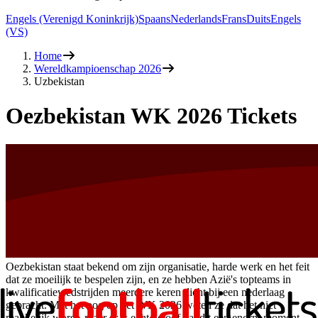
Engels (Verenigd Koninkrijk)
Spaans
Nederlands
Frans
Duits
Engels
(VS)
Home
Wereldkampioenschap 2026
Uzbekistan
Oezbekistan WK 2026 Tickets
Oezbekistan staat bekend om zijn organisatie, harde werk en het feit
dat ze moeilijk te bespelen zijn, en ze hebben Azië's topteams in
kwalificatiewedstrijden meerdere keren dicht bij een nederlaag
gebracht. Met het oog op het WK 2026 weten ze dat het niet
makkelijk wordt, maar er is echt geloof dat dit een enorm moment