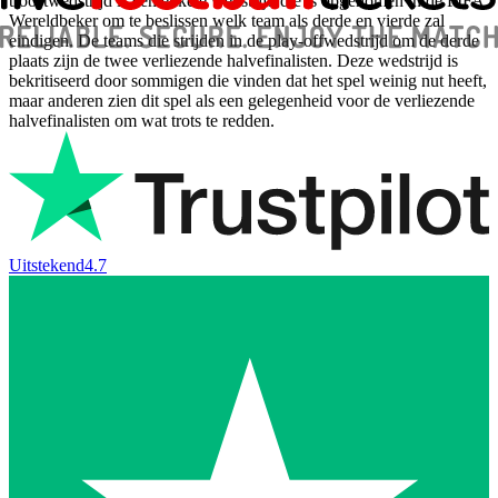
troostwedstrijd is een enkele wedstrijd die is opgenomen in de FIFA
Wereldbeker om te beslissen welk team als derde en vierde zal
eindigen. De teams die strijden in de play-offwedstrijd om de derde
plaats zijn de twee verliezende halvefinalisten. Deze wedstrijd is
bekritiseerd door sommigen die vinden dat het spel weinig nut heeft,
maar anderen zien dit spel als een gelegenheid voor de verliezende
halvefinalisten om wat trots te redden.
Uitstekend
4.7