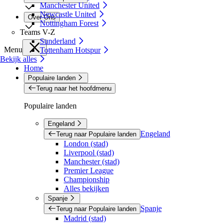
Manchester United
Newcastle United
Over Ons
Nottingham Forest
Teams V-Z
Sunderland
Menu
Tottenham Hotspur
Bekijk alles
Home
Populaire landen
Terug naar het hoofdmenu
Populaire landen
Engeland
Engeland
Terug naar Populaire landen
London (stad)
Liverpool (stad)
Manchester (stad)
Premier League
Championship
Alles bekijken
Spanje
Spanje
Terug naar Populaire landen
Madrid (stad)