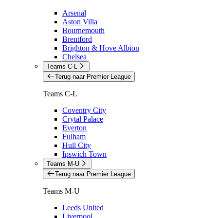
Arsenal
Aston Villa
Bournemouth
Brentford
Brighton & Hove Albion
Chelsea
Teams C-L
Terug naar Premier League
Teams C-L
Coventry City
Crytal Palace
Everton
Fulham
Hull City
Ipswich Town
Teams M-U
Terug naar Premier League
Teams M-U
Leeds United
Liverpool