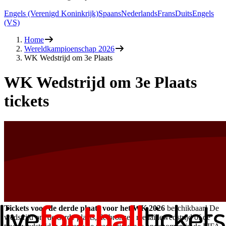
Engels (Verenigd Koninkrijk)
Spaans
Nederlands
Frans
Duits
Engels
(VS)
Home
Wereldkampioenschap 2026
WK Wedstrijd om 3e Plaats
WK Wedstrijd om 3e Plaats
tickets
Tickets voor de derde plaats voor het WK 2026
beschikbaar! De
wedstrijd om de derde plaats, de bronzen medaillewedstrijd of de