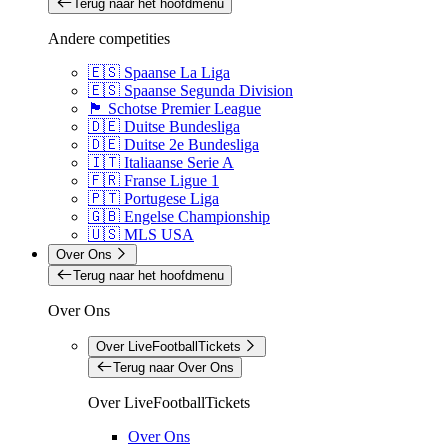
Terug naar het hoofdmenu
Andere competities
🇪🇸 Spaanse La Liga
🇪🇸 Spaanse Segunda Division
🏴󠁧󠁢󠁳󠁣󠁴󠁿 Schotse Premier League
🇩🇪 Duitse Bundesliga
🇩🇪 Duitse 2e Bundesliga
🇮🇹 Italiaanse Serie A
🇫🇷 Franse Ligue 1
🇵🇹 Portugese Liga
🇬🇧 Engelse Championship
🇺🇸 MLS USA
Over Ons
Terug naar het hoofdmenu
Over Ons
Over LiveFootballTickets
Terug naar Over Ons
Over LiveFootballTickets
Over Ons