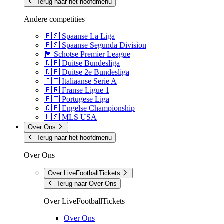
Terug naar het hoofdmenu
Andere competities
🇪🇸 Spaanse La Liga
🇪🇸 Spaanse Segunda Division
🏴󠁧󠁢󠁳󠁣󠁴󠁿 Schotse Premier League
🇩🇪 Duitse Bundesliga
🇩🇪 Duitse 2e Bundesliga
🇮🇹 Italiaanse Serie A
🇫🇷 Franse Ligue 1
🇵🇹 Portugese Liga
🇬🇧 Engelse Championship
🇺🇸 MLS USA
Over Ons
Terug naar het hoofdmenu
Over Ons
Over LiveFootballTickets
Terug naar Over Ons
Over LiveFootballTickets
Over Ons