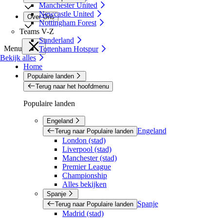
Manchester United
Newcastle United
Over Ons
Nottingham Forest
Teams V-Z
Sunderland
Menu
Tottenham Hotspur
Bekijk alles
Home
Populaire landen
Terug naar het hoofdmenu
Populaire landen
Engeland
Engeland
Terug naar Populaire landen
London (stad)
Liverpool (stad)
Manchester (stad)
Premier League
Championship
Alles bekijken
Spanje
Spanje
Terug naar Populaire landen
Madrid (stad)