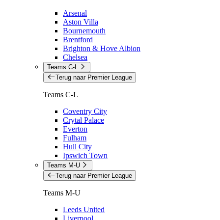
Arsenal
Aston Villa
Bournemouth
Brentford
Brighton & Hove Albion
Chelsea
Teams C-L
Terug naar Premier League
Teams C-L
Coventry City
Crytal Palace
Everton
Fulham
Hull City
Ipswich Town
Teams M-U
Terug naar Premier League
Teams M-U
Leeds United
Liverpool