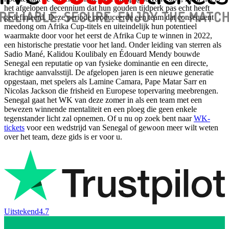
het afgelopen decennium dat hun gouden tijdperk pas echt heeft
gedefinieerd. Deze periode produceerde een team dat consequent
meedong om Afrika Cup-titels en uiteindelijk hun potentieel
waarmakte door voor het eerst de Afrika Cup te winnen in 2022,
een historische prestatie voor het land. Onder leiding van sterren als
Sadio Mané, Kalidou Koulibaly en Édouard Mendy bouwde
Senegal een reputatie op van fysieke dominantie en een directe,
krachtige aanvalsstijl. De afgelopen jaren is een nieuwe generatie
opgestaan, met spelers als Lamine Camara, Pape Matar Sarr en
Nicolas Jackson die frisheid en Europese topervaring meebrengen.
Senegal gaat het WK van deze zomer in als een team met een
bewezen winnende mentaliteit en een ploeg die geen enkele
tegenstander licht zal opnemen. Of u nu op zoek bent naar
WK-
tickets
voor een wedstrijd van Senegal of gewoon meer wilt weten
over het team, deze gids is er voor u.
Uitstekend
4.7