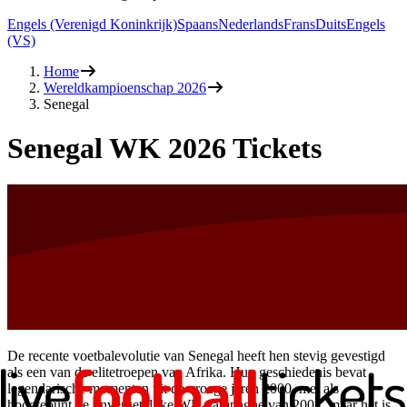
Engels (Verenigd Koninkrijk)
Spaans
Nederlands
Frans
Duits
Engels
(VS)
Home
Wereldkampioenschap 2026
Senegal
Senegal WK 2026 Tickets
De recente voetbalevolutie van Senegal heeft hen stevig gevestigd
als een van de elitetroepen van Afrika. Hun geschiedenis bevat
legendarische momenten uit de vroege jaren 2000, met als
hoogtepunt de onvergetelijke WK-campagne van 2002, maar het is