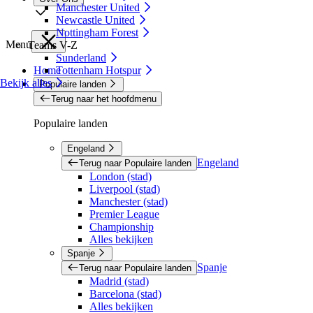
Manchester United
Newcastle United
Nottingham Forest
Menu
Teams V-Z
Sunderland
Home
Tottenham Hotspur
Bekijk alles
Populaire landen
Terug naar het hoofdmenu
Populaire landen
Engeland
Engeland
Terug naar Populaire landen
London (stad)
Liverpool (stad)
Manchester (stad)
Premier League
Championship
Alles bekijken
Spanje
Spanje
Terug naar Populaire landen
Madrid (stad)
Barcelona (stad)
Alles bekijken