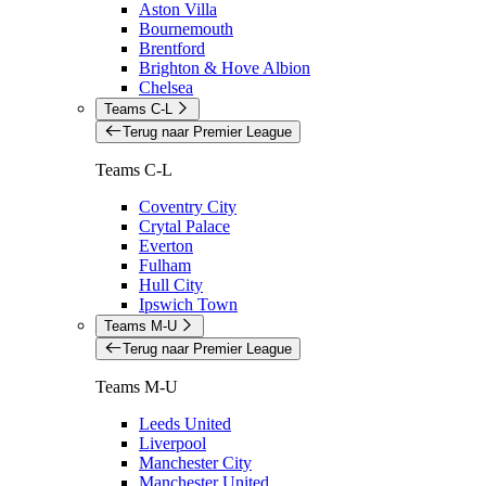
Aston Villa
Bournemouth
Brentford
Brighton & Hove Albion
Chelsea
Teams C-L
Terug naar Premier League
Teams C-L
Coventry City
Crytal Palace
Everton
Fulham
Hull City
Ipswich Town
Teams M-U
Terug naar Premier League
Teams M-U
Leeds United
Liverpool
Manchester City
Manchester United