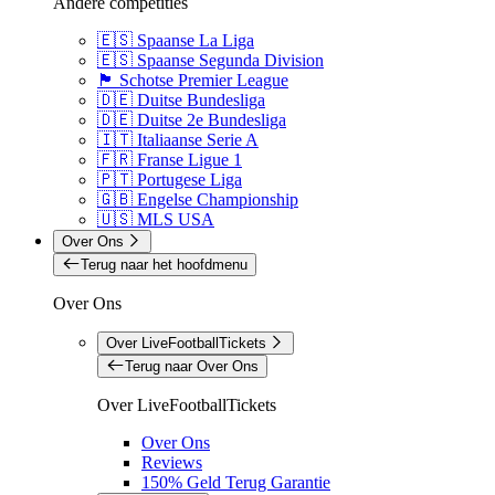
Andere competities
🇪🇸 Spaanse La Liga
🇪🇸 Spaanse Segunda Division
🏴󠁧󠁢󠁳󠁣󠁴󠁿 Schotse Premier League
🇩🇪 Duitse Bundesliga
🇩🇪 Duitse 2e Bundesliga
🇮🇹 Italiaanse Serie A
🇫🇷 Franse Ligue 1
🇵🇹 Portugese Liga
🇬🇧 Engelse Championship
🇺🇸 MLS USA
Over Ons
Terug naar het hoofdmenu
Over Ons
Over LiveFootballTickets
Terug naar Over Ons
Over LiveFootballTickets
Over Ons
Reviews
150% Geld Terug Garantie