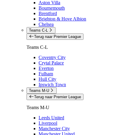
Aston Villa
Bournemouth
Brentford
Brighton & Hove Albion
Chelsea
Teams C-L
Terug naar Premier League
Teams C-L
Coventry City
Crytal Palace
Everton
Fulham
Hull City
Ipswich Town
Teams M-U
Terug naar Premier League
Teams M-U
Leeds United
Liverpool
Manchester City
Manchester United