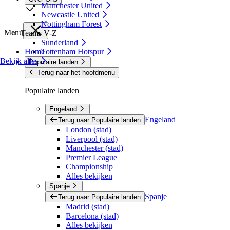
Manchester United
Newcastle United
Nottingham Forest
Menu
Teams V-Z
Sunderland
Home
Tottenham Hotspur
Bekijk alles
Populaire landen
Terug naar het hoofdmenu
Populaire landen
Engeland
Engeland
Terug naar Populaire landen
London (stad)
Liverpool (stad)
Manchester (stad)
Premier League
Championship
Alles bekijken
Spanje
Spanje
Terug naar Populaire landen
Madrid (stad)
Barcelona (stad)
Alles bekijken