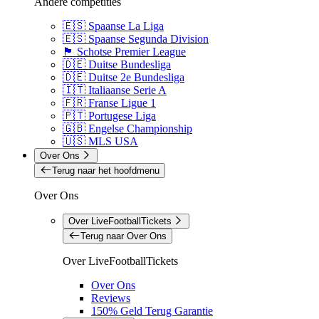
Andere competities
🇪🇸 Spaanse La Liga
🇪🇸 Spaanse Segunda Division
🏴󠁧󠁢󠁳󠁣󠁴󠁿 Schotse Premier League
🇩🇪 Duitse Bundesliga
🇩🇪 Duitse 2e Bundesliga
🇮🇹 Italiaanse Serie A
🇫🇷 Franse Ligue 1
🇵🇹 Portugese Liga
🇬🇧 Engelse Championship
🇺🇸 MLS USA
Over Ons
Terug naar het hoofdmenu
Over Ons
Over LiveFootballTickets
Terug naar Over Ons
Over LiveFootballTickets
Over Ons
Reviews
150% Geld Terug Garantie