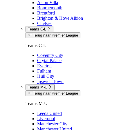
Aston Villa
Bournemouth
Brentford
Brighton & Hove Albion
Chelsea
Teams C-L
Terug naar Premier League
Teams C-L
Coventry City
Crytal Palace
Everton
Fulham
Hull City
Ipswich Town
Teams M-U
Terug naar Premier League
Teams M-U
Leeds United
Liverpool
Manchester City
Manchester United