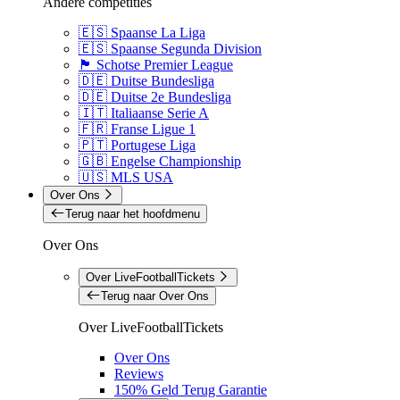
Andere competities
🇪🇸 Spaanse La Liga
🇪🇸 Spaanse Segunda Division
🏴󠁧󠁢󠁳󠁣󠁴󠁿 Schotse Premier League
🇩🇪 Duitse Bundesliga
🇩🇪 Duitse 2e Bundesliga
🇮🇹 Italiaanse Serie A
🇫🇷 Franse Ligue 1
🇵🇹 Portugese Liga
🇬🇧 Engelse Championship
🇺🇸 MLS USA
Over Ons
Terug naar het hoofdmenu
Over Ons
Over LiveFootballTickets
Terug naar Over Ons
Over LiveFootballTickets
Over Ons
Reviews
150% Geld Terug Garantie