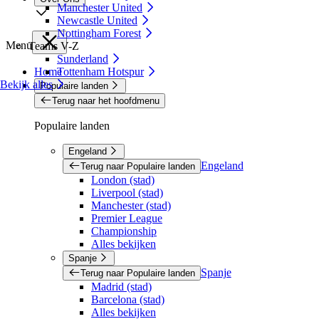
Manchester United
Newcastle United
Nottingham Forest
Menu
Teams V-Z
Sunderland
Home
Tottenham Hotspur
Bekijk alles
Populaire landen
Terug naar het hoofdmenu
Populaire landen
Engeland
Engeland
Terug naar Populaire landen
London (stad)
Liverpool (stad)
Manchester (stad)
Premier League
Championship
Alles bekijken
Spanje
Spanje
Terug naar Populaire landen
Madrid (stad)
Barcelona (stad)
Alles bekijken