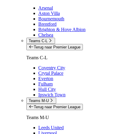
Arsenal
Aston Villa
Bournemouth
Brentford
Brighton & Hove Albion
Chelsea
Teams C-L
Terug naar Premier League
Teams C-L
Coventry City
Crytal Palace
Everton
Fulham
Hull City
Ipswich Town
Teams M-U
Terug naar Premier League
Teams M-U
Leeds United
Liverpool