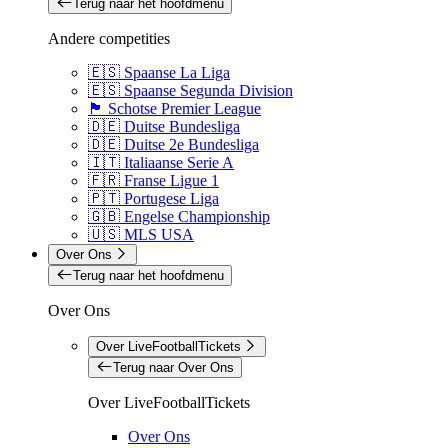
Terug naar het hoofdmenu
Andere competities
🇪🇸 Spaanse La Liga
🇪🇸 Spaanse Segunda Division
🏴󠁧󠁢󠁳󠁣󠁴󠁿 Schotse Premier League
🇩🇪 Duitse Bundesliga
🇩🇪 Duitse 2e Bundesliga
🇮🇹 Italiaanse Serie A
🇫🇷 Franse Ligue 1
🇵🇹 Portugese Liga
🇬🇧 Engelse Championship
🇺🇸 MLS USA
Over Ons
Terug naar het hoofdmenu
Over Ons
Over LiveFootballTickets
Terug naar Over Ons
Over LiveFootballTickets
Over Ons