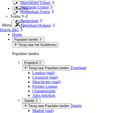
Manchester United
Newcastle United
Over Ons
Nottingham Forest
Teams V-Z
Sunderland
Menu
Tottenham Hotspur
Bekijk alles
Home
Populaire landen
Terug naar het hoofdmenu
Populaire landen
Engeland
Engeland
Terug naar Populaire landen
London (stad)
Liverpool (stad)
Manchester (stad)
Premier League
Championship
Alles bekijken
Spanje
Spanje
Terug naar Populaire landen
Madrid (stad)