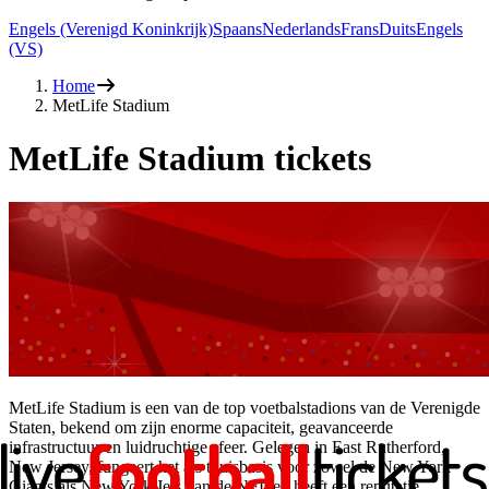
Engels (Verenigd Koninkrijk)
Spaans
Nederlands
Frans
Duits
Engels
(VS)
Home
MetLife Stadium
MetLife Stadium tickets
MetLife Stadium is een van de top voetbalstadions van de Verenigde
Staten, bekend om zijn enorme capaciteit, geavanceerde
infrastructuur en luidruchtige sfeer. Gelegen in East Rutherford,
New Jersey, fungeert het als thuisbasis voor zowel de New York
Giants als New York Jets van de NFL en heeft een reputatie