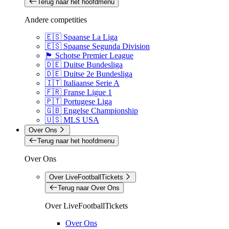
Terug naar het hoofdmenu
Andere competities
🇪🇸 Spaanse La Liga
🇪🇸 Spaanse Segunda Division
🏴󠁧󠁢󠁳󠁣󠁴󠁿 Schotse Premier League
🇩🇪 Duitse Bundesliga
🇩🇪 Duitse 2e Bundesliga
🇮🇹 Italiaanse Serie A
🇫🇷 Franse Ligue 1
🇵🇹 Portugese Liga
🇬🇧 Engelse Championship
🇺🇸 MLS USA
Over Ons
Terug naar het hoofdmenu
Over Ons
Over LiveFootballTickets
Terug naar Over Ons
Over LiveFootballTickets
Over Ons