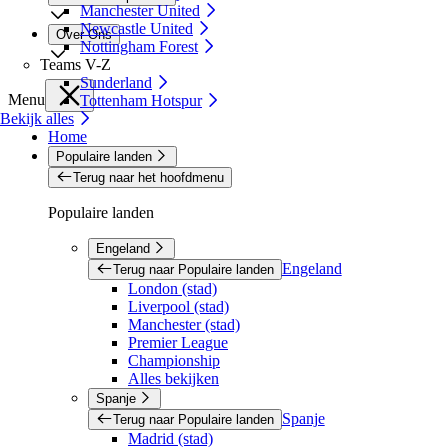
Manchester United
Newcastle United
Over Ons
Nottingham Forest
Teams V-Z
Sunderland
Menu
Tottenham Hotspur
Bekijk alles
Home
Populaire landen
Terug naar het hoofdmenu
Populaire landen
Engeland
Engeland
Terug naar Populaire landen
London (stad)
Liverpool (stad)
Manchester (stad)
Premier League
Championship
Alles bekijken
Spanje
Spanje
Terug naar Populaire landen
Madrid (stad)