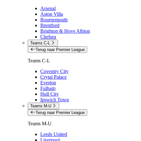
Arsenal
Aston Villa
Bournemouth
Brentford
Brighton & Hove Albion
Chelsea
Teams C-L
Terug naar Premier League
Teams C-L
Coventry City
Crytal Palace
Everton
Fulham
Hull City
Ipswich Town
Teams M-U
Terug naar Premier League
Teams M-U
Leeds United
Liverpool