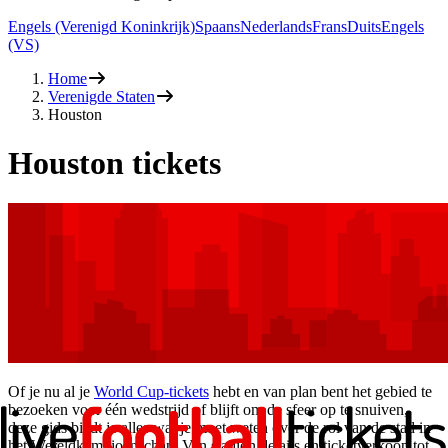
Engels (Verenigd Koninkrijk)
Spaans
Nederlands
Frans
Duits
Engels
(VS)
Home
Verenigde Staten
Houston
Houston tickets
Of je nu al je
World Cup-tickets
hebt en van plan bent het gebied te
bezoeken voor één wedstrijd of blijft om de sfeer op te snuiven,
deze gids biedt je alles wat je moet weten over de rol van de stad in
het Wereldkampioenschap. Van stadion details en ticketverkoop tot