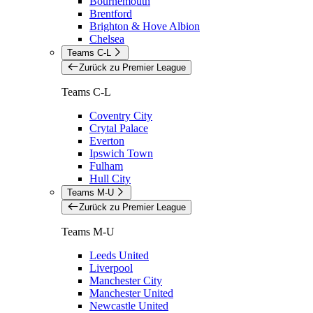
Bournemouth
Brentford
Brighton & Hove Albion
Chelsea
Teams C-L
Zurück zu Premier League
Teams C-L
Coventry City
Crytal Palace
Everton
Ipswich Town
Fulham
Hull City
Teams M-U
Zurück zu Premier League
Teams M-U
Leeds United
Liverpool
Manchester City
Manchester United
Newcastle United