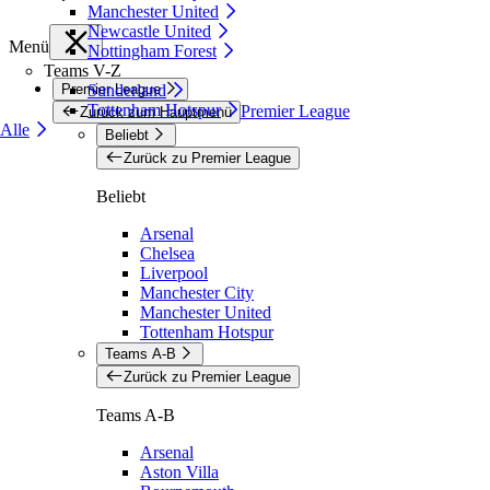
Manchester United
Newcastle United
Menü
Nottingham Forest
Teams V-Z
Premier League
Sunderland
Tottenham Hotspur
Premier League
Zurück zum Hauptmenü
Alle
Beliebt
Zurück zu Premier League
Beliebt
Arsenal
Chelsea
Liverpool
Manchester City
Manchester United
Tottenham Hotspur
Teams A-B
Zurück zu Premier League
Teams A-B
Arsenal
Aston Villa