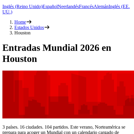
Inglés (Reino Unido)
Español
Neerlandés
Francés
Alemán
Inglés (EE.
UU.)
Home
Estados Unidos
Houston
Entradas Mundial 2026 en
Houston
3 países. 16 ciudades. 104 partidos. Este verano, Norteamérica se
prepara para acoger un Mundial con un calendario cargado de