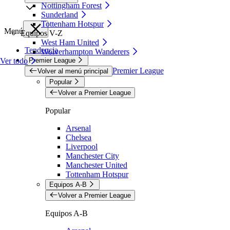
Nottingham Forest
Sunderland
Tottenham Hotspur
Menú
Equipos V-Z
West Ham United
Tendencia
Wolverhampton Wanderers
Premier League
Ver todo
Premier League
Volver al menú principal
Popular
Volver a Premier League
Popular
Arsenal
Chelsea
Liverpool
Manchester City
Manchester United
Tottenham Hotspur
Equipos A-B
Volver a Premier League
Equipos A-B