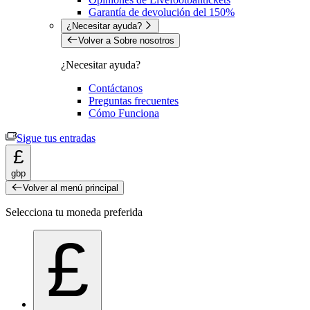
Garantía de devolución del 150%
¿Necesitar ayuda?
Volver a Sobre nosotros
¿Necesitar ayuda?
Contáctanos
Preguntas frecuentes
Cómo Funciona
Sigue tus entradas
£
gbp
Volver al menú principal
Selecciona tu moneda preferida
£