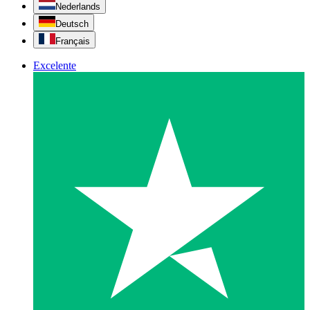
Nederlands
Deutsch
Français
Excelente