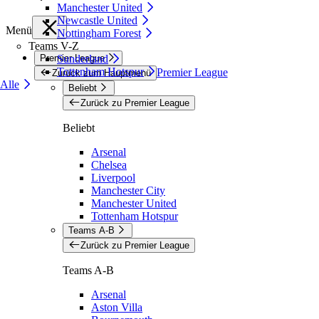
Manchester United
Newcastle United
Menü
Nottingham Forest
Teams V-Z
Premier League
Sunderland
Tottenham Hotspur
Premier League
Zurück zum Hauptmenü
Alle
Beliebt
Zurück zu Premier League
Beliebt
Arsenal
Chelsea
Liverpool
Manchester City
Manchester United
Tottenham Hotspur
Teams A-B
Zurück zu Premier League
Teams A-B
Arsenal
Aston Villa