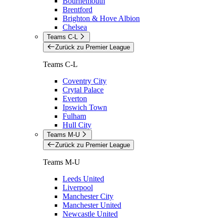
Bournemouth
Brentford
Brighton & Hove Albion
Chelsea
Teams C-L
Zurück zu Premier League
Teams C-L
Coventry City
Crytal Palace
Everton
Ipswich Town
Fulham
Hull City
Teams M-U
Zurück zu Premier League
Teams M-U
Leeds United
Liverpool
Manchester City
Manchester United
Newcastle United