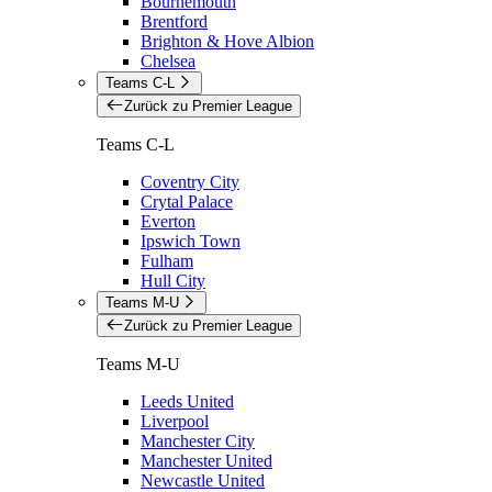
Bournemouth
Brentford
Brighton & Hove Albion
Chelsea
Teams C-L
Zurück zu Premier League
Teams C-L
Coventry City
Crytal Palace
Everton
Ipswich Town
Fulham
Hull City
Teams M-U
Zurück zu Premier League
Teams M-U
Leeds United
Liverpool
Manchester City
Manchester United
Newcastle United