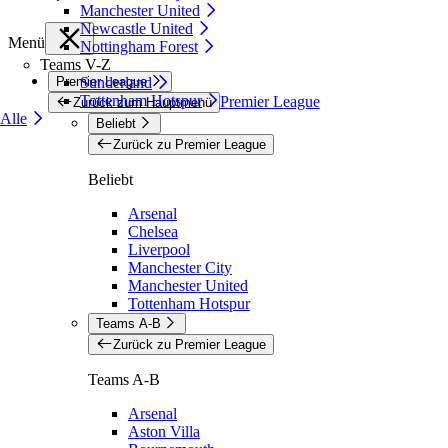
Manchester United
Newcastle United
Menü
Nottingham Forest
Teams V-Z
Premier League
Sunderland
Tottenham Hotspur
Premier League
Zurück zum Hauptmenü
Alle
Beliebt
Zurück zu Premier League
Beliebt
Arsenal
Chelsea
Liverpool
Manchester City
Manchester United
Tottenham Hotspur
Teams A-B
Zurück zu Premier League
Teams A-B
Arsenal
Aston Villa