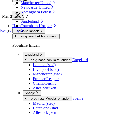
Manchester United
Newcastle United
Nottingham Forest
Menu
Teams V-Z
Sunderland
Home
Tottenham Hotspur
Bekijk alles
Populaire landen
Terug naar het hoofdmenu
Populaire landen
Engeland
Engeland
Terug naar Populaire landen
London (stad)
Liverpool (stad)
Manchester (stad)
Premier League
Championship
Alles bekijken
Spanje
Spanje
Terug naar Populaire landen
Madrid (stad)
Barcelona (stad)
Alles bekijken