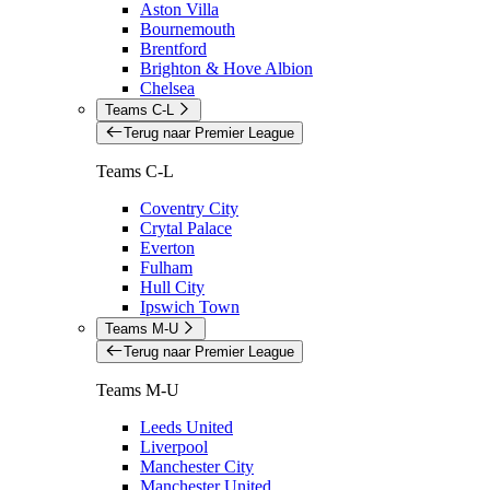
Aston Villa
Bournemouth
Brentford
Brighton & Hove Albion
Chelsea
Teams C-L
Terug naar Premier League
Teams C-L
Coventry City
Crytal Palace
Everton
Fulham
Hull City
Ipswich Town
Teams M-U
Terug naar Premier League
Teams M-U
Leeds United
Liverpool
Manchester City
Manchester United