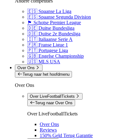
Andere competities
🇪🇸 Spaanse La Liga
🇪🇸 Spaanse Segunda Division
🏴󠁧󠁢󠁳󠁣󠁴󠁿 Schotse Premier League
🇩🇪 Duitse Bundesliga
🇩🇪 Duitse 2e Bundesliga
🇮🇹 Italiaanse Serie A
🇫🇷 Franse Ligue 1
🇵🇹 Portugese Liga
🇬🇧 Engelse Championship
🇺🇸 MLS USA
Over Ons
Terug naar het hoofdmenu
Over Ons
Over LiveFootballTickets
Terug naar Over Ons
Over LiveFootballTickets
Over Ons
Reviews
150% Geld Terug Garantie