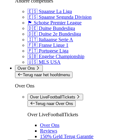
Andere competities
🇪🇸 Spaanse La Liga
🇪🇸 Spaanse Segunda Division
🏴󠁧󠁢󠁳󠁣󠁴󠁿 Schotse Premier League
🇩🇪 Duitse Bundesliga
🇩🇪 Duitse 2e Bundesliga
🇮🇹 Italiaanse Serie A
🇫🇷 Franse Ligue 1
🇵🇹 Portugese Liga
🇬🇧 Engelse Championship
🇺🇸 MLS USA
Over Ons
Terug naar het hoofdmenu
Over Ons
Over LiveFootballTickets
Terug naar Over Ons
Over LiveFootballTickets
Over Ons
Reviews
150% Geld Terug Garantie