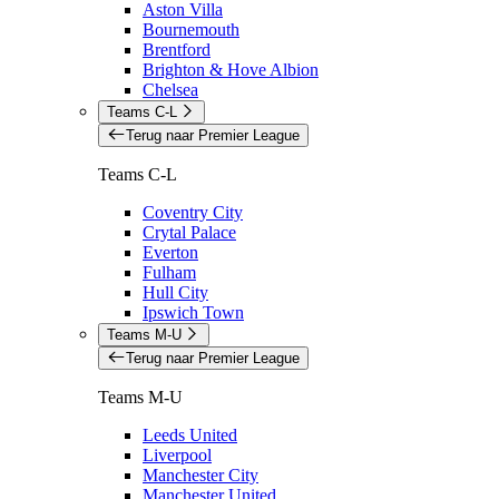
Aston Villa
Bournemouth
Brentford
Brighton & Hove Albion
Chelsea
Teams C-L
Terug naar Premier League
Teams C-L
Coventry City
Crytal Palace
Everton
Fulham
Hull City
Ipswich Town
Teams M-U
Terug naar Premier League
Teams M-U
Leeds United
Liverpool
Manchester City
Manchester United