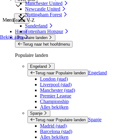
Manchester United
Newcastle United
Nottingham Forest
Menu
Teams V-Z
Sunderland
Home
Tottenham Hotspur
Bekijk alles
Populaire landen
Terug naar het hoofdmenu
Populaire landen
Engeland
Engeland
Terug naar Populaire landen
London (stad)
Liverpool (stad)
Manchester (stad)
Premier League
Championship
Alles bekijken
Spanje
Spanje
Terug naar Populaire landen
Madrid (stad)
Barcelona (stad)
Alles bekijken