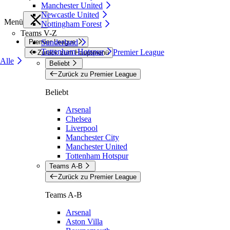
Manchester United
Newcastle United
Menü
Nottingham Forest
Teams V-Z
Premier League
Sunderland
Tottenham Hotspur
Premier League
Zurück zum Hauptmenü
Alle
Beliebt
Zurück zu Premier League
Beliebt
Arsenal
Chelsea
Liverpool
Manchester City
Manchester United
Tottenham Hotspur
Teams A-B
Zurück zu Premier League
Teams A-B
Arsenal
Aston Villa