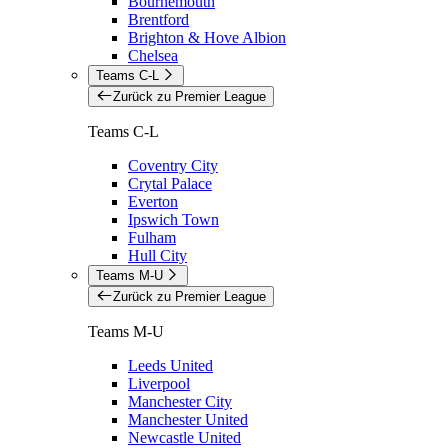
Bournemouth
Brentford
Brighton & Hove Albion
Chelsea
Teams C-L
Zurück zu Premier League
Teams C-L
Coventry City
Crytal Palace
Everton
Ipswich Town
Fulham
Hull City
Teams M-U
Zurück zu Premier League
Teams M-U
Leeds United
Liverpool
Manchester City
Manchester United
Newcastle United