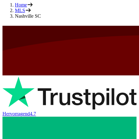
Home
MLS
Nashville SC
Hervorragend
4.7