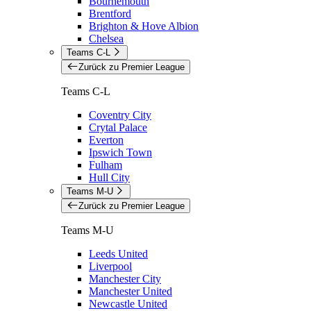
Bournemouth
Brentford
Brighton & Hove Albion
Chelsea
Teams C-L
Zurück zu Premier League
Teams C-L
Coventry City
Crytal Palace
Everton
Ipswich Town
Fulham
Hull City
Teams M-U
Zurück zu Premier League
Teams M-U
Leeds United
Liverpool
Manchester City
Manchester United
Newcastle United