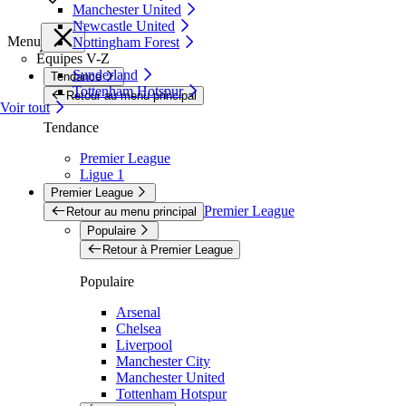
Manchester United
Newcastle United
Menu
Nottingham Forest
Équipes V-Z
Sunderland
Tendance
Tottenham Hotspur
Retour au menu principal
Voir tout
Tendance
Premier League
Ligue 1
Premier League
Premier League
Retour au menu principal
Populaire
Retour à Premier League
Populaire
Arsenal
Chelsea
Liverpool
Manchester City
Manchester United
Tottenham Hotspur