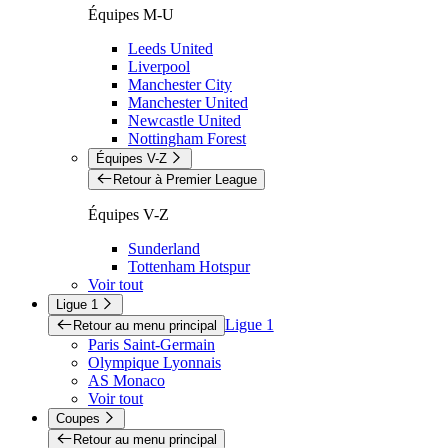
Équipes M-U
Leeds United
Liverpool
Manchester City
Manchester United
Newcastle United
Nottingham Forest
Équipes V-Z
Retour à Premier League
Équipes V-Z
Sunderland
Tottenham Hotspur
Voir tout
Ligue 1
Ligue 1
Retour au menu principal
Paris Saint-Germain
Olympique Lyonnais
AS Monaco
Voir tout
Coupes
Retour au menu principal