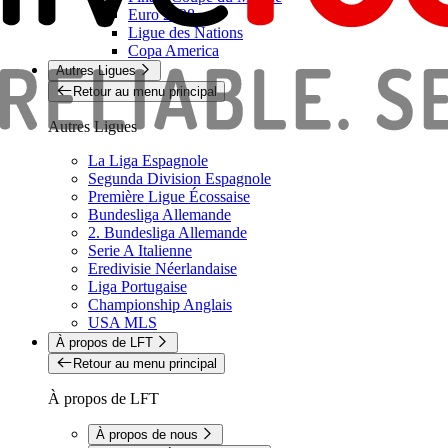
Euro 2028
Ligue des Nations
Copa America
Autres Ligues
Retour au menu principal
Autres Ligues
La Liga Espagnole
Segunda Division Espagnole
Première Ligue Écossaise
Bundesliga Allemande
2. Bundesliga Allemande
Serie A Italienne
Eredivisie Néerlandaise
Liga Portugaise
Championship Anglais
USA MLS
À propos de LFT
Retour au menu principal
À propos de LFT
À propos de nous