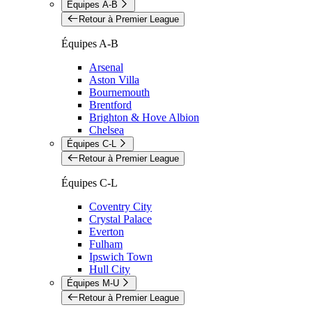
Équipes A-B
Retour à Premier League
Équipes A-B
Arsenal
Aston Villa
Bournemouth
Brentford
Brighton & Hove Albion
Chelsea
Équipes C-L
Retour à Premier League
Équipes C-L
Coventry City
Crystal Palace
Everton
Fulham
Ipswich Town
Hull City
Équipes M-U
Retour à Premier League