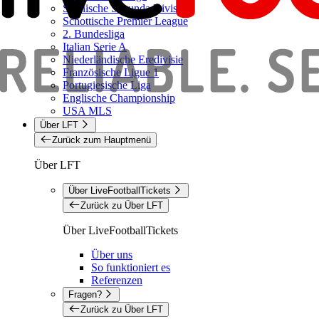
Spanische Segunda Division
Schottische Premier League
2. Bundesliga
Italian Serie A
Niederländische Eredivisie
Französische Ligue 1
Portugiesische Liga
Englische Championship
USA MLS
Über LFT
Zurück zum Hauptmenü
Über LFT
Über LiveFootballTickets
Zurück zu Über LFT
Über LiveFootballTickets
Über uns
So funktioniert es
Referenzen
Fragen?
Zurück zu Über LFT