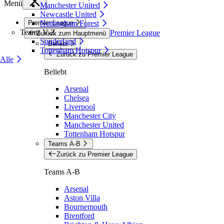
Menü
Manchester United
Newcastle United
Premier League
Nottingham Forest
Teams V-Z
Premier League
Zurück zum Hauptmenü
Sunderland
Beliebt
Tottenham Hotspur
Zurück zu Premier League
Alle
Beliebt
Arsenal
Chelsea
Liverpool
Manchester City
Manchester United
Tottenham Hotspur
Teams A-B
Zurück zu Premier League
Teams A-B
Arsenal
Aston Villa
Bournemouth
Brentford