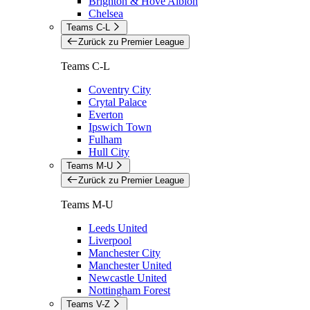
Brighton & Hove Albion
Chelsea
Teams C-L
Zurück zu Premier League
Teams C-L
Coventry City
Crytal Palace
Everton
Ipswich Town
Fulham
Hull City
Teams M-U
Zurück zu Premier League
Teams M-U
Leeds United
Liverpool
Manchester City
Manchester United
Newcastle United
Nottingham Forest
Teams V-Z