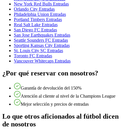
New York Red Bulls Entradas
Orlando City Entradas
Philadelphia Union Entradas
Portland Timbers Entradas
Real Salt Lake Entradas
San Diego FC Entradas
San Jose Earthquakes Entradas
Seattle Sounders FC Entradas
Sporting Kansas City Entradas
St. Louis City SC Entradas
Toronto FC Entradas
Vancouver Whitecaps Entradas
¿Por qué reservar con nosotros?
Garantía de devolución del 150%
Atención al cliente al nivel de la Champions League
Mejor selección y precios de entradas
Lo que otros aficionados al fútbol dicen
de nosotros