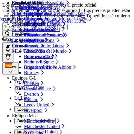
Popular
Real Madrid
Copas Inglesas
Segunda División Española
LiveFootballTickets
Los precios pueden ser superiores al precio oficial
FC Barcelona
Premier League Escocesa
Arsenal
FA Cup
Sobre nosotros
Compra entradas de fútbol con seguridad · Los precios pueden estar
Atlético de Madrid
Bundesliga Alemana
Chelsea
EFL Cup
Opiniones de Livefootballtickets
por encima o por debajo del valor nominal · Tu pedido está cubierto
Ver todo
Copas Europeas
2. Bundesliga Alemana
Liverpool
Garantía de devolución del 150%
por nuestra
garantía de reembolso del 150%
.
Serie A Italiana
¿Necesitar ayuda?
Manchester City
Champions League
Eredivisie Holandesa
Manchester United
Europa Ligue
Contáctanos
Menú
Ligue 1 Francesa
Tottenham Hotspur
Conference League
Preguntas frecuentes
Sigue tus entradas
Equipos A-B
Liga Portuguesa
Supercopa
Cómo Funciona
£
Internacional
Championship de Inglaterra
Arsenal
MLS USA
Aston Villa
Final Copa del Mundo
gbp
Bournemouth
Eurocopa 2028
Brentford
Nations League
es
Brighton & Hove Albion
Copa América
Burnley
Equipos C-L
Tendencia
Chelsea
Premier League
Crystal Palace
Everton
La Liga
Fulham
Leeds United
Copas
Liverpool
Equipos M-U
Manchester City
Otras Competiciones
Manchester United
Newcastle United
Sobre nosotros