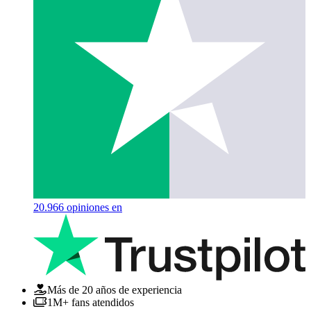
20.966
opiniones en
Más de 20 años de experiencia
1M+ fans atendidos