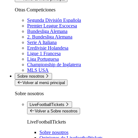
Otras Competiciones
Segunda División Española
Premier League Escocesa
Bundesliga Alemana
2. Bundesliga Alemana
Serie A Italiana
Eredivisie Holandesa
Ligue 1 Francesa
Liga Portuguesa
Championship de Inglaterra
MLS USA
Sobre nosotros
Volver al menú principal
Sobre nosotros
LiveFootballTickets
Volver a Sobre nosotros
LiveFootballTickets
Sobre nosotros
Opiniones de Livefootballtickets