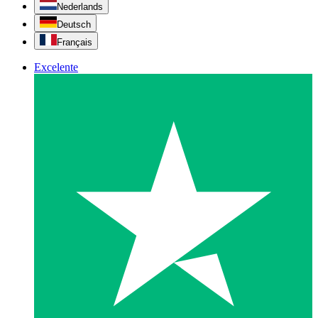
Nederlands
Deutsch
Français
Excelente