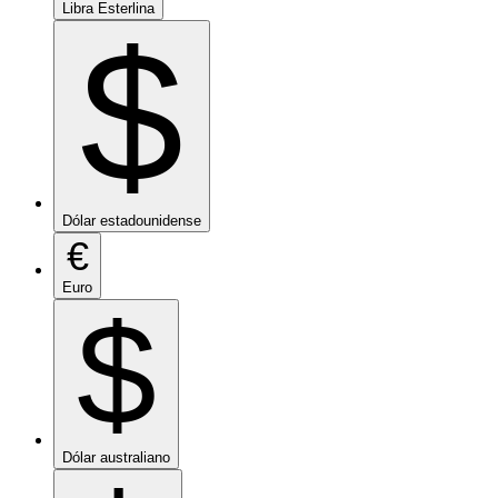
Libra Esterlina
$
Dólar estadounidense
€
Euro
$
Dólar australiano