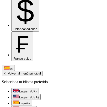
$
Dólar canadiense
₣
Franco suizo
es
Volver al menú principal
Selecciona tu idioma preferido
English (UK)
English (USA)
Español