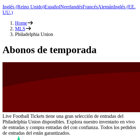
Inglés (Reino Unido)
Español
Neerlandés
Francés
Alemán
Inglés (EE.
UU.)
Home
MLS
Philadelphia Union
Abonos de temporada
Live Football Tickets tiene una gran selección de entradas del
Philadelphia Union disponibles. Explora nuestro inventario en vivo
de entradas y compra entradas del con confianza. Todos los pedidos
de entradas del están garantizados.