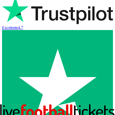
Excelente
4.7