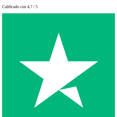
Calificado con 4,7 / 5