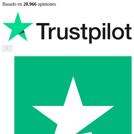
Basado en
20.966
opiniones