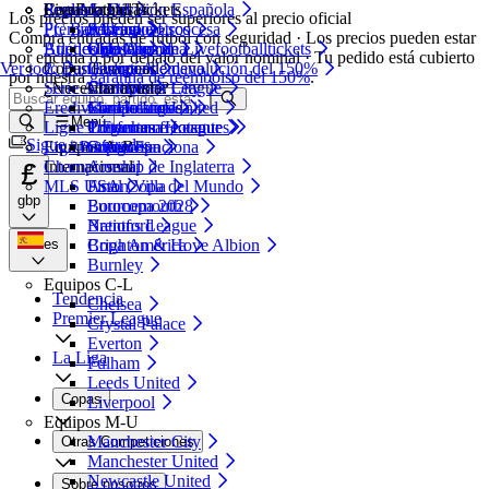
Popular
Real Madrid
Copas Inglesas
Segunda División Española
LiveFootballTickets
Los precios pueden ser superiores al precio oficial
FC Barcelona
Premier League Escocesa
Arsenal
FA Cup
Sobre nosotros
Compra entradas de fútbol con seguridad · Los precios pueden estar
Atlético de Madrid
Bundesliga Alemana
Chelsea
EFL Cup
Opiniones de Livefootballtickets
por encima o por debajo del valor nominal · Tu pedido está cubierto
Ver todo
Copas Europeas
2. Bundesliga Alemana
Liverpool
Garantía de devolución del 150%
por nuestra
garantía de reembolso del 150%
.
Serie A Italiana
¿Necesitar ayuda?
Manchester City
Champions League
Eredivisie Holandesa
Manchester United
Europa Ligue
Contáctanos
Menú
Ligue 1 Francesa
Tottenham Hotspur
Conference League
Preguntas frecuentes
Sigue tus entradas
Equipos A-B
Liga Portuguesa
Supercopa
Cómo Funciona
£
Internacional
Championship de Inglaterra
Arsenal
MLS USA
Aston Villa
Final Copa del Mundo
gbp
Bournemouth
Eurocopa 2028
Brentford
Nations League
es
Brighton & Hove Albion
Copa América
Burnley
Equipos C-L
Tendencia
Chelsea
Premier League
Crystal Palace
Everton
La Liga
Fulham
Leeds United
Copas
Liverpool
Equipos M-U
Manchester City
Otras Competiciones
Manchester United
Newcastle United
Sobre nosotros