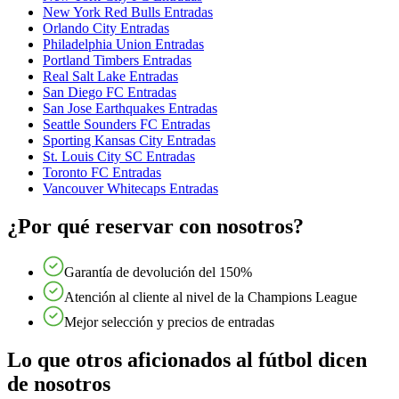
New York Red Bulls Entradas
Orlando City Entradas
Philadelphia Union Entradas
Portland Timbers Entradas
Real Salt Lake Entradas
San Diego FC Entradas
San Jose Earthquakes Entradas
Seattle Sounders FC Entradas
Sporting Kansas City Entradas
St. Louis City SC Entradas
Toronto FC Entradas
Vancouver Whitecaps Entradas
¿Por qué reservar con nosotros?
Garantía de devolución del 150%
Atención al cliente al nivel de la Champions League
Mejor selección y precios de entradas
Lo que otros aficionados al fútbol dicen
de nosotros