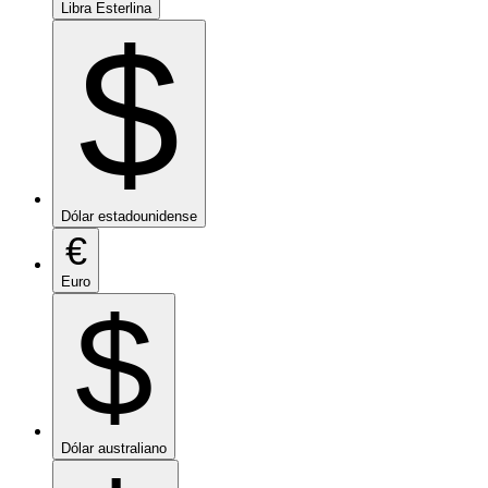
Libra Esterlina
$
Dólar estadounidense
€
Euro
$
Dólar australiano