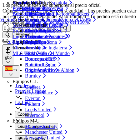
Popular
Real Madrid
Copas Inglesas
Segunda División Española
LiveFootballTickets
Los precios pueden ser superiores al precio oficial
FC Barcelona
Premier League Escocesa
Arsenal
FA Cup
Sobre nosotros
Compra entradas de fútbol con seguridad · Los precios pueden estar
Atlético de Madrid
Bundesliga Alemana
Chelsea
EFL Cup
Opiniones de Livefootballtickets
por encima o por debajo del valor nominal · Tu pedido está cubierto
Ver todo
Copas Europeas
2. Bundesliga Alemana
Liverpool
Garantía de devolución del 150%
por nuestra
garantía de reembolso del 150%
.
Serie A Italiana
¿Necesitar ayuda?
Manchester City
Champions League
Eredivisie Holandesa
Manchester United
Europa Ligue
Contáctanos
Menú
Ligue 1 Francesa
Tottenham Hotspur
Conference League
Preguntas frecuentes
Sigue tus entradas
Equipos A-B
Liga Portuguesa
Supercopa
Cómo Funciona
£
Internacional
Championship de Inglaterra
Arsenal
MLS USA
Aston Villa
Final Copa del Mundo
gbp
Bournemouth
Eurocopa 2028
Brentford
Nations League
es
Brighton & Hove Albion
Copa América
Burnley
Equipos C-L
Tendencia
Chelsea
Premier League
Crystal Palace
Everton
La Liga
Fulham
Leeds United
Copas
Liverpool
Equipos M-U
Manchester City
Otras Competiciones
Manchester United
Newcastle United
Sobre nosotros