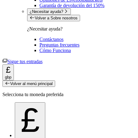
Garantía de devolución del 150%
¿Necesitar ayuda?
Volver a Sobre nosotros
¿Necesitar ayuda?
Contáctanos
Preguntas frecuentes
Cómo Funciona
Sigue tus entradas
£
gbp
Volver al menú principal
Selecciona tu moneda preferida
£