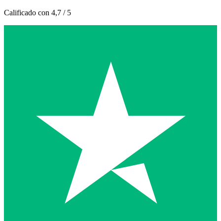
Calificado con 4,7 / 5