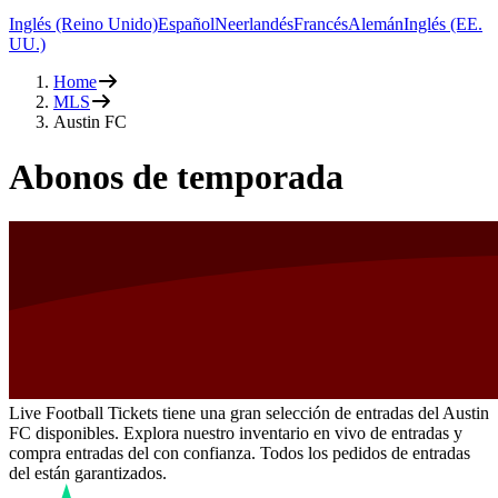
Inglés (Reino Unido)
Español
Neerlandés
Francés
Alemán
Inglés (EE.
UU.)
Home
MLS
Austin FC
Abonos de temporada
Live Football Tickets tiene una gran selección de entradas del Austin
FC disponibles. Explora nuestro inventario en vivo de entradas y
compra entradas del con confianza. Todos los pedidos de entradas
del están garantizados.