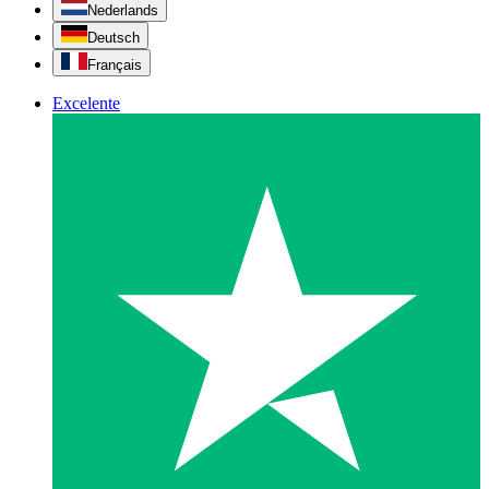
Nederlands
Deutsch
Français
Excelente