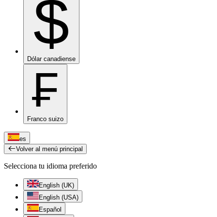
$
Dólar canadiense
₣
Franco suizo
es
Volver al menú principal
Selecciona tu idioma preferido
English (UK)
English (USA)
Español