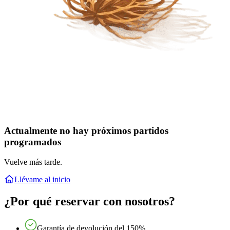
Actualmente no hay próximos partidos
programados
Vuelve más tarde.
Llévame al inicio
¿Por qué reservar con nosotros?
Garantía de devolución del 150%