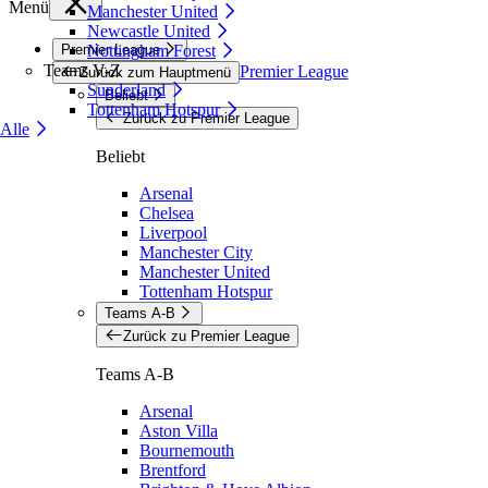
Menü
Manchester United
Newcastle United
Premier League
Nottingham Forest
Teams V-Z
Premier League
Zurück zum Hauptmenü
Sunderland
Beliebt
Tottenham Hotspur
Zurück zu Premier League
Alle
Beliebt
Arsenal
Chelsea
Liverpool
Manchester City
Manchester United
Tottenham Hotspur
Teams A-B
Zurück zu Premier League
Teams A-B
Arsenal
Aston Villa
Bournemouth
Brentford