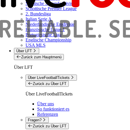
Spanische Segunda Division
Schottische Premier League
2. Bundesliga
Italian Serie A
Niederländische Eredivisie
Französische Ligue 1
Portugiesische Liga
Englische Championship
USA MLS
Über LFT
Zurück zum Hauptmenü
Über LFT
Über LiveFootballTickets
Zurück zu Über LFT
Über LiveFootballTickets
Über uns
So funktioniert es
Referenzen
Fragen?
Zurück zu Über LFT