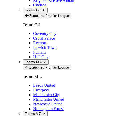
Brighton & Hove Albion
Chelsea
Teams C-L
Zurück zu Premier League
Teams C-L
Coventry City
Crytal Palace
Everton
Ipswich Town
Fulham
Hull City
Teams M-U
Zurück zu Premier League
Teams M-U
Leeds United
Liverpool
Manchester City
Manchester United
Newcastle United
Nottingham Forest
Teams V-Z