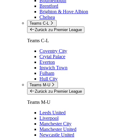
Bournemouth
Brentford
Brighton & Hove Albion
Chelsea
Teams C-L
Zurück zu Premier League
Teams C-L
Coventry City
Crytal Palace
Everton
Ipswich Town
Fulham
Hull City
Teams M-U
Zurück zu Premier League
Teams M-U
Leeds United
Liverpool
Manchester City
Manchester United
Newcastle United