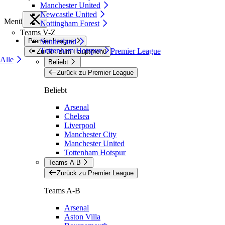
Manchester United
Newcastle United
Menü
Nottingham Forest
Teams V-Z
Premier League
Sunderland
Tottenham Hotspur
Premier League
Zurück zum Hauptmenü
Alle
Beliebt
Zurück zu Premier League
Beliebt
Arsenal
Chelsea
Liverpool
Manchester City
Manchester United
Tottenham Hotspur
Teams A-B
Zurück zu Premier League
Teams A-B
Arsenal
Aston Villa