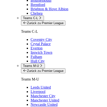
Bournemouth
Brentford
Brighton & Hove Albion
Chelsea
Teams C-L
Zurück zu Premier League
Teams C-L
Coventry City
Crytal Palace
Everton
Ipswich Town
Fulham
Hull City
Teams M-U
Zurück zu Premier League
Teams M-U
Leeds United
Liverpool
Manchester City
Manchester United
Newcastle United