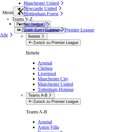
Manchester United
Newcastle United
Menü
Nottingham Forest
Teams V-Z
Premier League
Sunderland
Tottenham Hotspur
Premier League
Zurück zum Hauptmenü
Alle
Beliebt
Zurück zu Premier League
Beliebt
Arsenal
Chelsea
Liverpool
Manchester City
Manchester United
Tottenham Hotspur
Teams A-B
Zurück zu Premier League
Teams A-B
Arsenal
Aston Villa