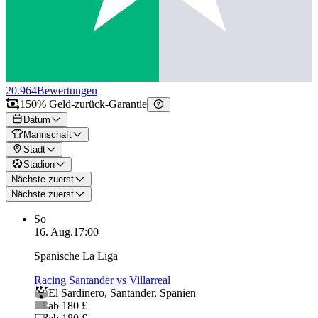
20.964
Bewertungen
150% Geld-zurück-Garantie
Datum
Mannschaft
Stadt
Stadion
Nächste zuerst
Nächste zuerst
So
16. Aug.
17:00
Spanische La Liga
Racing Santander vs Villarreal
El Sardinero
,
Santander
,
Spanien
ab 180 £