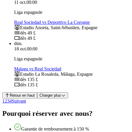
11 oct.
00:00
Liga espagnole
Real Sociedad vs Deportivo La Corogne
Estadio Anoeta
,
Saint-Sébastien
,
Espagne
dès 49 £
dès 49 £
dim.
18 oct.
00:00
Liga espagnole
Malaga vs Real Sociedad
Estadio La Rosaleda
,
Málaga
,
Espagne
dès 135 £
dès 135 £
Retour en haut
Charger plus
1
2
3
4
Suivant
Pourquoi réserver avec nous?
Garantie de remboursement à 150 %