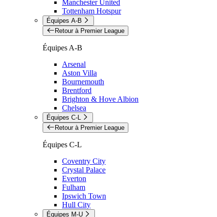
Manchester United
Tottenham Hotspur
Équipes A-B
Retour à Premier League
Équipes A-B
Arsenal
Aston Villa
Bournemouth
Brentford
Brighton & Hove Albion
Chelsea
Équipes C-L
Retour à Premier League
Équipes C-L
Coventry City
Crystal Palace
Everton
Fulham
Ipswich Town
Hull City
Équipes M-U