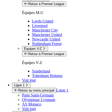
Retour à Premier League
Équipes M-U
Leeds United
Liverpool
Manchester City
Manchester United
Newcastle United
Nottingham Forest
Équipes V-Z
Retour à Premier League
Équipes V-Z
Sunderland
Tottenham Hotspur
Voir tout
Ligue 1
Ligue 1
Retour au menu principal
Paris Saint-Germain
Olympique Lyonnais
AS Monaco
Voir tout