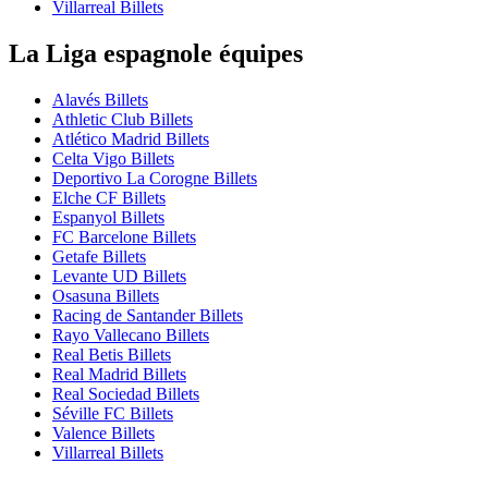
Villarreal Billets
La Liga espagnole équipes
Alavés Billets
Athletic Club Billets
Atlético Madrid Billets
Celta Vigo Billets
Deportivo La Corogne Billets
Elche CF Billets
Espanyol Billets
FC Barcelone Billets
Getafe Billets
Levante UD Billets
Osasuna Billets
Racing de Santander Billets
Rayo Vallecano Billets
Real Betis Billets
Real Madrid Billets
Real Sociedad Billets
Séville FC Billets
Valence Billets
Villarreal Billets