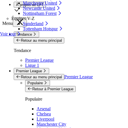
Manchester United
À propos de LFT
Newcastle United
Nottingham Forest
Équipes V-Z
Menu
Sunderland
Tottenham Hotspur
Voir tout
Tendance
Retour au menu principal
Tendance
Premier League
Ligue 1
Premier League
Premier League
Retour au menu principal
Populaire
Retour à Premier League
Populaire
Arsenal
Chelsea
Liverpool
Manchester City