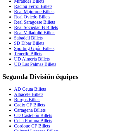
Mirandes Billets
Racing Ferrol Billets
Real Majorque Billets
Real Oviedo Billets
Real Saragosse Billets
Real Sociedad B Billets
Real Valladolid Billets
Sabadell Billets
SD Eibar Billets
Sporting Gijón Billets
Tenerife Billets
UD Almeria Billets
UD Las Palmas Billets
Segunda División équipes
AD Ceuta Billets
Albacete Billets
Burgos Billets
Cadix CF Billets
Cartagena Billets
CD Castellón Billets
Celta Fortuna Billets
Cordoue CF Billets