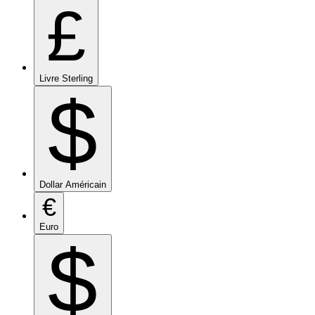
£
Livre Sterling
$
Dollar Américain
€
Euro
$