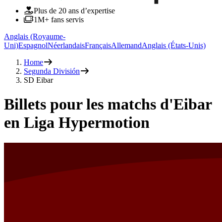
Plus de 20 ans d’expertise
1M+ fans servis
Anglais (Royaume-
Uni)
Espagnol
Néerlandais
Français
Allemand
Anglais (États-Unis)
Home
Segunda División
SD Eibar
Billets pour les matchs d'Eibar
en Liga Hypermotion