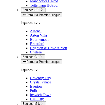
Manchester United
Tottenham Hotspur
Équipes A-B
Retour à Premier League
Équipes A-B
Arsenal
Aston Villa
Bournemouth
Brentford
Brighton & Hove Albion
Chelsea
Équipes C-L
Retour à Premier League
Équipes C-L
Coventry City
Crystal Palace
Everton
Fulham
Ipswich Town
Hull City
Équipes M-U