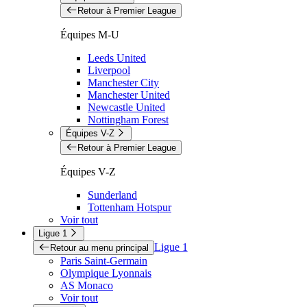
Retour à Premier League
Équipes M-U
Leeds United
Liverpool
Manchester City
Manchester United
Newcastle United
Nottingham Forest
Équipes V-Z
Retour à Premier League
Équipes V-Z
Sunderland
Tottenham Hotspur
Voir tout
Ligue 1
Ligue 1
Retour au menu principal
Paris Saint-Germain
Olympique Lyonnais
AS Monaco
Voir tout