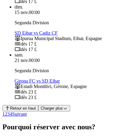
dès 17 £
dim.
15 nov.
00:00
Segunda Division
SD Eibar vs Cadiz CF
Ipurua Municipal Stadium
,
Eibar
,
Espagne
dès 17 £
dès 17 £
sam.
21 nov.
00:00
Segunda Division
Girona FC vs SD Eibar
Estadi Montilivi
,
Gérone
,
Espagne
dès 23 £
dès 23 £
Retour en haut
Charger plus
1
2
3
4
Suivant
Pourquoi réserver avec nous?