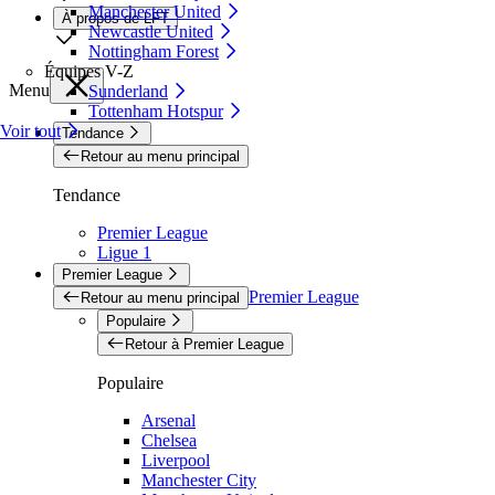
Manchester United
À propos de LFT
Newcastle United
Nottingham Forest
Équipes V-Z
Menu
Sunderland
Tottenham Hotspur
Voir tout
Tendance
Retour au menu principal
Tendance
Premier League
Ligue 1
Premier League
Premier League
Retour au menu principal
Populaire
Retour à Premier League
Populaire
Arsenal
Chelsea
Liverpool
Manchester City