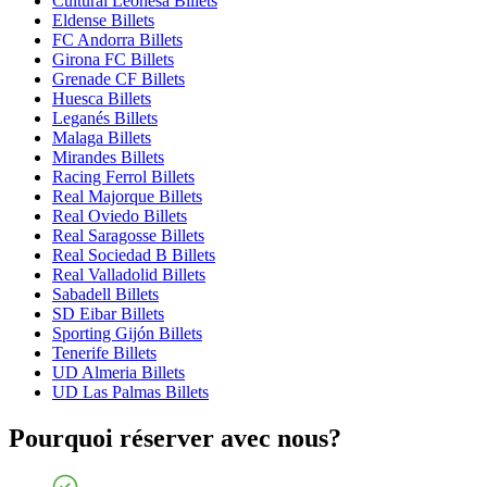
Cultural Leonesa Billets
Eldense Billets
FC Andorra Billets
Girona FC Billets
Grenade CF Billets
Huesca Billets
Leganés Billets
Malaga Billets
Mirandes Billets
Racing Ferrol Billets
Real Majorque Billets
Real Oviedo Billets
Real Saragosse Billets
Real Sociedad B Billets
Real Valladolid Billets
Sabadell Billets
SD Eibar Billets
Sporting Gijón Billets
Tenerife Billets
UD Almeria Billets
UD Las Palmas Billets
Pourquoi réserver avec nous?