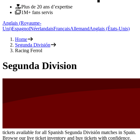
Plus de 20 ans d’expertise
1M+ fans servis
Anglais (Royaume-
Uni)
Espagnol
Néerlandais
Français
Allemand
Anglais (États-Unis)
Home
Segunda División
Racing Ferrol
Segunda Division
tickets available for all Spanish Segunda División matches in Spain.
Browse our live ticket inventory and buy tickets with confidence.