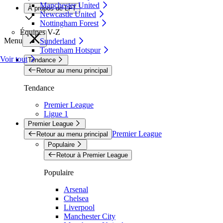
Manchester United
À propos de LFT
Newcastle United
Nottingham Forest
Équipes V-Z
Menu
Sunderland
Tottenham Hotspur
Voir tout
Tendance
Retour au menu principal
Tendance
Premier League
Ligue 1
Premier League
Premier League
Retour au menu principal
Populaire
Retour à Premier League
Populaire
Arsenal
Chelsea
Liverpool
Manchester City