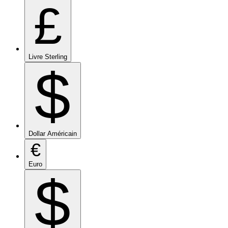
£
Livre Sterling
$
Dollar Américain
€
Euro
$