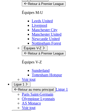
Retour à Premier League
Équipes M-U
Leeds United
Liverpool
Manchester City
Manchester United
Newcastle United
Nottingham Forest
Équipes V-Z
Retour à Premier League
Équipes V-Z
Sunderland
Tottenham Hotspur
Voir tout
Ligue 1
Ligue 1
Retour au menu principal
Paris Saint-Germain
Olympique Lyonnais
AS Monaco
Voir tout