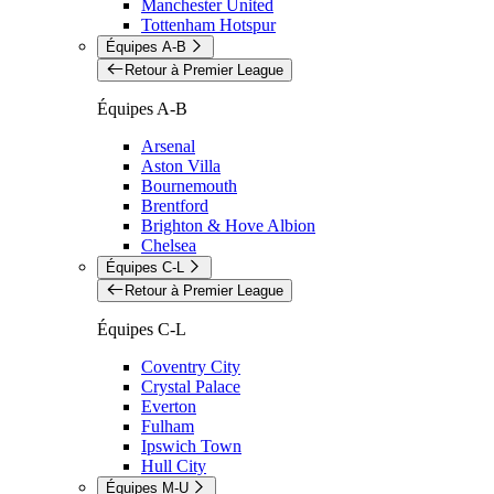
Manchester United
Tottenham Hotspur
Équipes A-B
Retour à Premier League
Équipes A-B
Arsenal
Aston Villa
Bournemouth
Brentford
Brighton & Hove Albion
Chelsea
Équipes C-L
Retour à Premier League
Équipes C-L
Coventry City
Crystal Palace
Everton
Fulham
Ipswich Town
Hull City
Équipes M-U