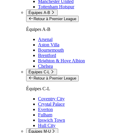
Manchester United
Tottenham Hotspur
Équipes A-B
Retour à Premier League
Équipes A-B
Arsenal
Aston Villa
Bournemouth
Brentford
Brighton & Hove Albion
Chelsea
Équipes C-L
Retour à Premier League
Équipes C-L
Coventry City
Crystal Palace
Everton
Fulham
Ipswich Town
Hull City
Équipes M-U