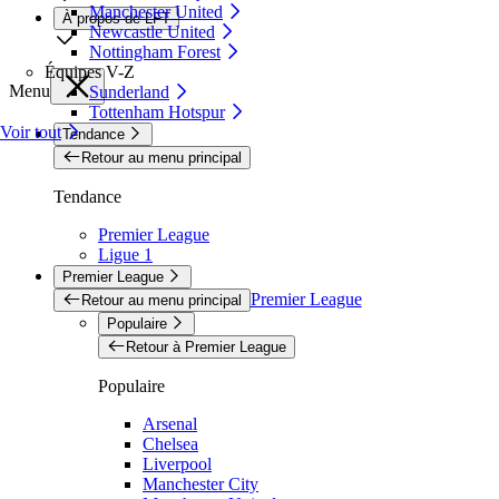
Manchester United
À propos de LFT
Newcastle United
Nottingham Forest
Équipes V-Z
Menu
Sunderland
Tottenham Hotspur
Voir tout
Tendance
Retour au menu principal
Tendance
Premier League
Ligue 1
Premier League
Premier League
Retour au menu principal
Populaire
Retour à Premier League
Populaire
Arsenal
Chelsea
Liverpool
Manchester City