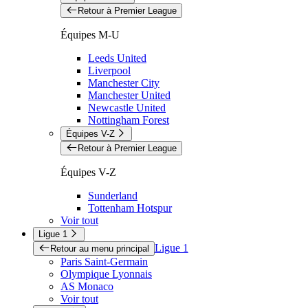
Retour à Premier League
Équipes M-U
Leeds United
Liverpool
Manchester City
Manchester United
Newcastle United
Nottingham Forest
Équipes V-Z
Retour à Premier League
Équipes V-Z
Sunderland
Tottenham Hotspur
Voir tout
Ligue 1
Ligue 1
Retour au menu principal
Paris Saint-Germain
Olympique Lyonnais
AS Monaco
Voir tout