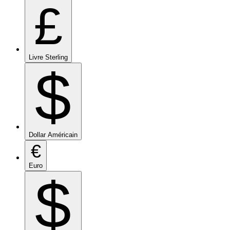
£
Livre Sterling
$
Dollar Américain
€
Euro
$