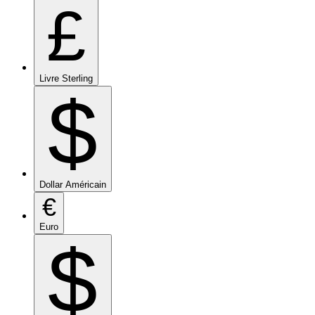
£
Livre Sterling
$
Dollar Américain
€
Euro
$