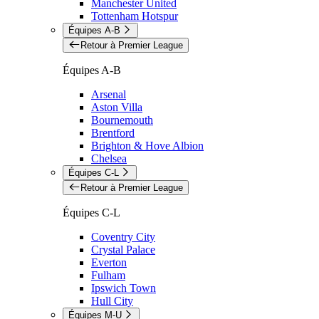
Manchester United
Tottenham Hotspur
Équipes A-B
Retour à Premier League
Équipes A-B
Arsenal
Aston Villa
Bournemouth
Brentford
Brighton & Hove Albion
Chelsea
Équipes C-L
Retour à Premier League
Équipes C-L
Coventry City
Crystal Palace
Everton
Fulham
Ipswich Town
Hull City
Équipes M-U