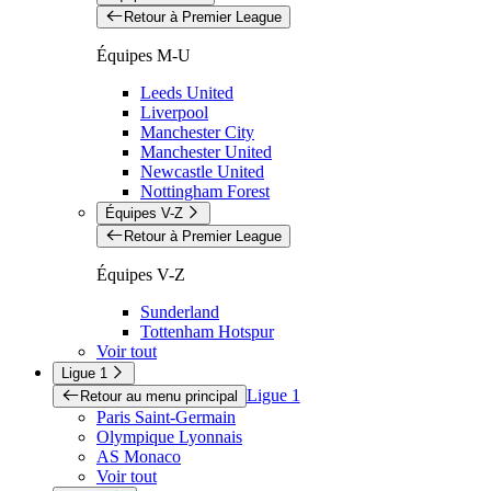
Retour à Premier League
Équipes M-U
Leeds United
Liverpool
Manchester City
Manchester United
Newcastle United
Nottingham Forest
Équipes V-Z
Retour à Premier League
Équipes V-Z
Sunderland
Tottenham Hotspur
Voir tout
Ligue 1
Ligue 1
Retour au menu principal
Paris Saint-Germain
Olympique Lyonnais
AS Monaco
Voir tout