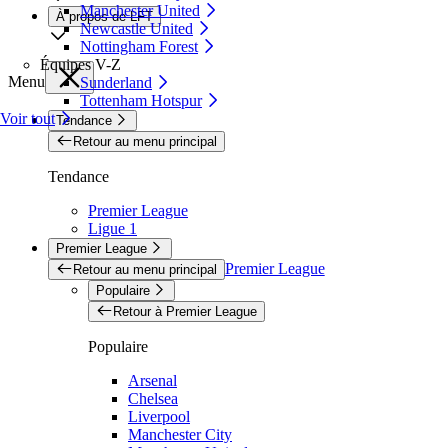
Manchester United
À propos de LFT
Newcastle United
Nottingham Forest
Équipes V-Z
Menu
Sunderland
Tottenham Hotspur
Voir tout
Tendance
Retour au menu principal
Tendance
Premier League
Ligue 1
Premier League
Premier League
Retour au menu principal
Populaire
Retour à Premier League
Populaire
Arsenal
Chelsea
Liverpool
Manchester City