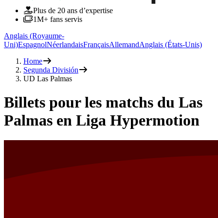
Plus de 20 ans d’expertise
1M+ fans servis
Anglais (Royaume-
Uni)
Espagnol
Néerlandais
Français
Allemand
Anglais (États-Unis)
Home
Segunda División
UD Las Palmas
Billets pour les matchs du Las
Palmas en Liga Hypermotion