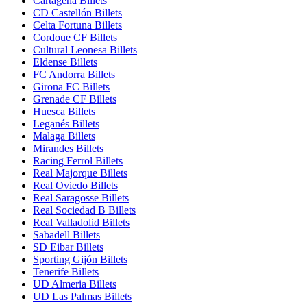
Cartagena Billets
CD Castellón Billets
Celta Fortuna Billets
Cordoue CF Billets
Cultural Leonesa Billets
Eldense Billets
FC Andorra Billets
Girona FC Billets
Grenade CF Billets
Huesca Billets
Leganés Billets
Malaga Billets
Mirandes Billets
Racing Ferrol Billets
Real Majorque Billets
Real Oviedo Billets
Real Saragosse Billets
Real Sociedad B Billets
Real Valladolid Billets
Sabadell Billets
SD Eibar Billets
Sporting Gijón Billets
Tenerife Billets
UD Almeria Billets
UD Las Palmas Billets