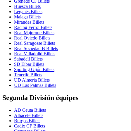
Grenade CF Billets
Huesca Billets
Leganés Billets
Malaga Billets
Mirandes Billets
Racing Ferrol Billets
Real Majorque Billets
Real Oviedo Billets
Real Saragosse Billets
Real Sociedad B Billets
Real Valladolid Billets
Sabadell Billets
SD Eibar Billets
Sporting Gijón Billets
Tenerife Billets
UD Almeria Billets
UD Las Palmas Billets
Segunda División équipes
AD Ceuta Billets
Albacete Billets
Burgos Billets
Cadix CF Billets