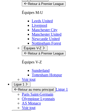
Retour à Premier League
Équipes M-U
Leeds United
Liverpool
Manchester City
Manchester United
Newcastle United
Nottingham Forest
Équipes V-Z
Retour à Premier League
Équipes V-Z
Sunderland
Tottenham Hotspur
Voir tout
Ligue 1
Ligue 1
Retour au menu principal
Paris Saint-Germain
Olympique Lyonnais
AS Monaco
Voir tout