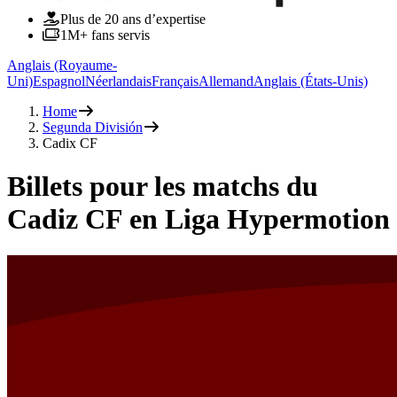
Plus de 20 ans d’expertise
1M+ fans servis
Anglais (Royaume-
Uni)
Espagnol
Néerlandais
Français
Allemand
Anglais (États-Unis)
Home
Segunda División
Cadix CF
Billets pour les matchs du
Cadiz CF en Liga Hypermotion