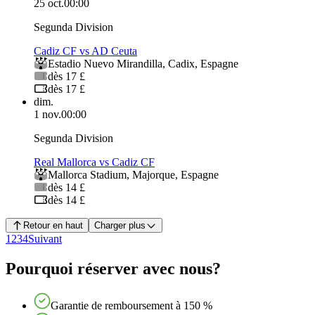
25 oct.
00:00
Segunda Division
Cadiz CF vs AD Ceuta
Estadio Nuevo Mirandilla
,
Cadix
,
Espagne
dès 17 £
dès 17 £
dim.
1 nov.
00:00
Segunda Division
Real Mallorca vs Cadiz CF
Mallorca Stadium
,
Majorque
,
Espagne
dès 14 £
dès 14 £
Retour en haut
Charger plus
1
2
3
4
Suivant
Pourquoi réserver avec nous?
Garantie de remboursement à 150 %