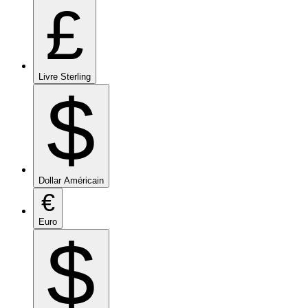
£
Livre Sterling
$
Dollar Américain
€
Euro
$