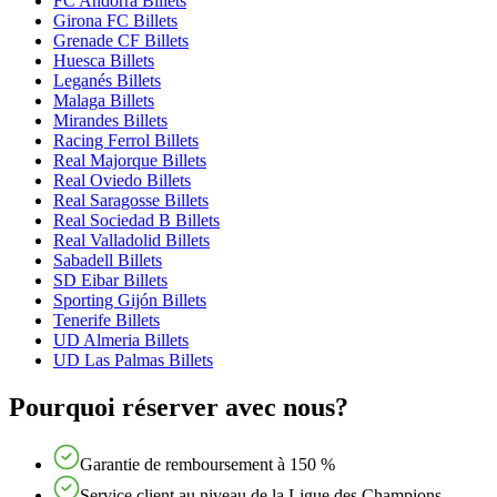
FC Andorra Billets
Girona FC Billets
Grenade CF Billets
Huesca Billets
Leganés Billets
Malaga Billets
Mirandes Billets
Racing Ferrol Billets
Real Majorque Billets
Real Oviedo Billets
Real Saragosse Billets
Real Sociedad B Billets
Real Valladolid Billets
Sabadell Billets
SD Eibar Billets
Sporting Gijón Billets
Tenerife Billets
UD Almeria Billets
UD Las Palmas Billets
Pourquoi réserver avec nous?
Garantie de remboursement à 150 %
Service client au niveau de la Ligue des Champions