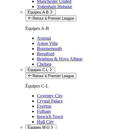
Manchester United
Tottenham Hotspur
Équipes A-B
Retour à Premier League
Équipes A-B
Arsenal
Aston Villa
Bournemouth
Brentford
Brighton & Hove Albion
Chelsea
Équipes C-L
Retour à Premier League
Équipes C-L
Coventry City
Crystal Palace
Everton
Fulham
Ipswich Town
Hull City
Équipes M-U