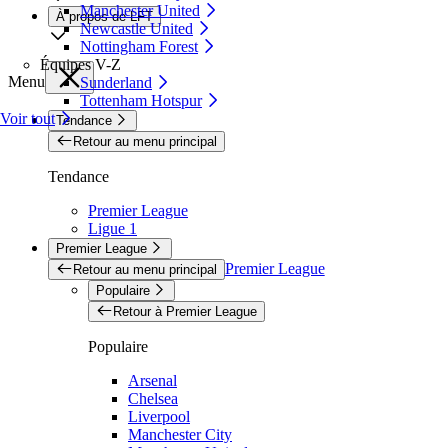
Manchester United
À propos de LFT
Newcastle United
Nottingham Forest
Équipes V-Z
Menu
Sunderland
Tottenham Hotspur
Voir tout
Tendance
Retour au menu principal
Tendance
Premier League
Ligue 1
Premier League
Premier League
Retour au menu principal
Populaire
Retour à Premier League
Populaire
Arsenal
Chelsea
Liverpool
Manchester City