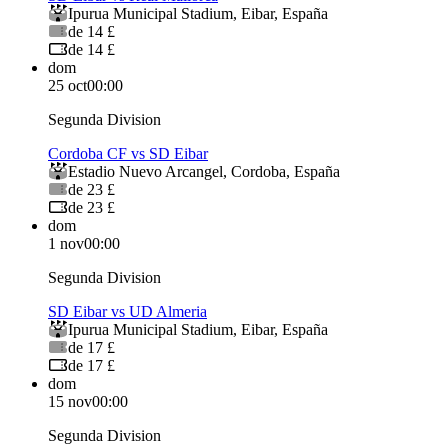
Ipurua Municipal Stadium
,
Eibar
,
España
de 14 £
de 14 £
dom
25 oct
00:00
Segunda Division
Cordoba CF vs SD Eibar
Estadio Nuevo Arcangel
,
Cordoba
,
España
de 23 £
de 23 £
dom
1 nov
00:00
Segunda Division
SD Eibar vs UD Almeria
Ipurua Municipal Stadium
,
Eibar
,
España
de 17 £
de 17 £
dom
15 nov
00:00
Segunda Division