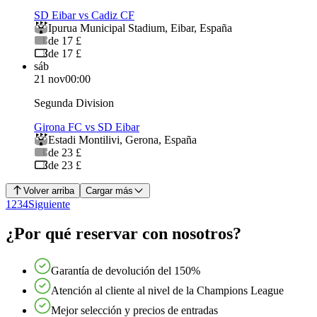
SD Eibar vs Cadiz CF
Ipurua Municipal Stadium
,
Eibar
,
España
de 17 £
de 17 £
sáb
21 nov
00:00
Segunda Division
Girona FC vs SD Eibar
Estadi Montilivi
,
Gerona
,
España
de 23 £
de 23 £
Volver arriba
Cargar más
1
2
3
4
Siguiente
¿Por qué reservar con nosotros?
Garantía de devolución del 150%
Atención al cliente al nivel de la Champions League
Mejor selección y precios de entradas