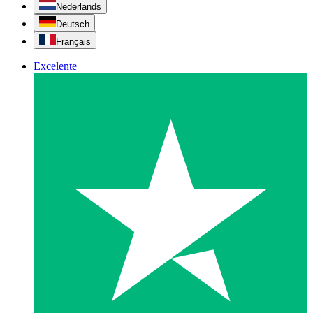
Nederlands
Deutsch
Français
Excelente