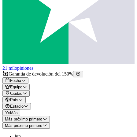
21 mil
opiniones
Garantía de devolución del 150%
Fecha
Equipo
Ciudad
País
Estadio
Más
Más próximo primero
Más próximo primero
lun