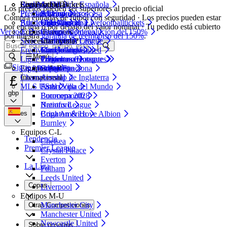
Popular
Real Madrid
Copas Inglesas
Segunda División Española
LiveFootballTickets
Los precios pueden ser superiores al precio oficial
FC Barcelona
Premier League Escocesa
Arsenal
FA Cup
Sobre nosotros
Compra entradas de fútbol con seguridad · Los precios pueden estar
Atlético de Madrid
Bundesliga Alemana
Chelsea
EFL Cup
Opiniones de Livefootballtickets
por encima o por debajo del valor nominal · Tu pedido está cubierto
Ver todo
Copas Europeas
2. Bundesliga Alemana
Liverpool
Garantía de devolución del 150%
por nuestra
garantía de reembolso del 150%
.
Serie A Italiana
¿Necesitar ayuda?
Manchester City
Champions League
Eredivisie Holandesa
Manchester United
Europa Ligue
Contáctanos
Menú
Ligue 1 Francesa
Tottenham Hotspur
Conference League
Preguntas frecuentes
Sigue tus entradas
Equipos A-B
Liga Portuguesa
Supercopa
Cómo Funciona
£
Internacional
Championship de Inglaterra
Arsenal
MLS USA
Aston Villa
Final Copa del Mundo
gbp
Bournemouth
Eurocopa 2028
Brentford
Nations League
es
Brighton & Hove Albion
Copa América
Burnley
Equipos C-L
Tendencia
Chelsea
Premier League
Crystal Palace
Everton
La Liga
Fulham
Leeds United
Copas
Liverpool
Equipos M-U
Manchester City
Otras Competiciones
Manchester United
Newcastle United
Sobre nosotros