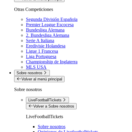
Otras Competiciones
Segunda División Española
Premier League Escocesa
Bundesliga Alemana
2. Bundesliga Alemana
Serie A Italiana
Eredivisie Holandesa
Ligue 1 Francesa
Liga Portuguesa
Championship de Inglaterra
MLS USA
Sobre nosotros
Volver al menú principal
Sobre nosotros
LiveFootballTickets
Volver a Sobre nosotros
LiveFootballTickets
Sobre nosotros
Opiniones de Livefootballtickets