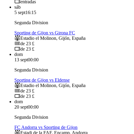
entradas
sáb
5 sept
16:15
Segunda Division
Sporting de Gijon vs Girona FC
Estadio el Molinon
,
Gijón
,
España
de 23 £
de 23 £
dom
13 sept
00:00
Segunda Division
Sporting de Gijon vs Eldense
Estadio el Molinon
,
Gijón
,
España
de 23 £
de 23 £
dom
20 sept
00:00
Segunda Division
FC Andorra vs Sporting de Gijon
Estadi de la FAF
,
Encamp
,
Andorra