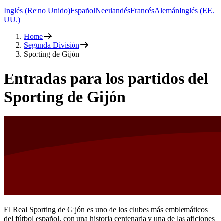
Inglés (Reino Unido)
Español
Neerlandés
Francés
Alemán
Inglés (EE.
UU.)
Home
Segunda División
Sporting de Gijón
Entradas para los partidos del
Sporting de Gijón
El Real Sporting de Gijón es uno de los clubes más emblemáticos
del fútbol español, con una historia centenaria y una de las aficiones