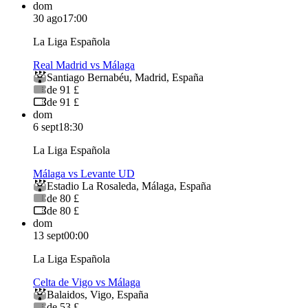
dom
30 ago
17:00
La Liga Española
Real Madrid vs Málaga
Santiago Bernabéu
,
Madrid
,
España
de 91 £
de 91 £
dom
6 sept
18:30
La Liga Española
Málaga vs Levante UD
Estadio La Rosaleda
,
Málaga
,
España
de 80 £
de 80 £
dom
13 sept
00:00
La Liga Española
Celta de Vigo vs Málaga
Balaidos
,
Vigo
,
España
de 53 £