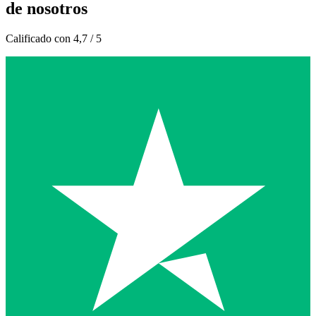
de nosotros
Calificado con 4,7 / 5