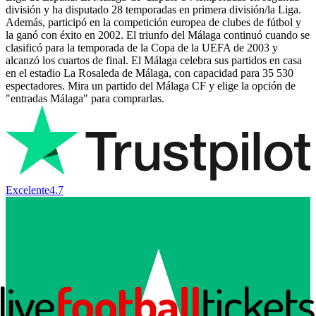
división y ha disputado 28 temporadas en primera división/la Liga.
Además, participó en la competición europea de clubes de fútbol y
la ganó con éxito en 2002. El triunfo del Málaga continuó cuando se
clasificó para la temporada de la Copa de la UEFA de 2003 y
alcanzó los cuartos de final. El Málaga celebra sus partidos en casa
en el estadio La Rosaleda de Málaga, con capacidad para 35 530
espectadores. Mira un partido del Málaga CF y elige la opción de
"entradas Málaga" para comprarlas.
Excelente
4.7