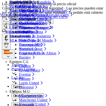
Popular
Real Madrid
Copas Inglesas
Segunda División Española
LiveFootballTickets
Los precios pueden ser superiores al precio oficial
FC Barcelona
Premier League Escocesa
Arsenal
FA Cup
Sobre nosotros
Compra entradas de fútbol con seguridad · Los precios pueden estar
Atlético de Madrid
Bundesliga Alemana
Chelsea
EFL Cup
Opiniones de Livefootballtickets
por encima o por debajo del valor nominal · Tu pedido está cubierto
Ver todo
Copas Europeas
2. Bundesliga Alemana
Liverpool
Garantía de devolución del 150%
por nuestra
garantía de reembolso del 150%
.
Serie A Italiana
¿Necesitar ayuda?
Manchester City
Champions League
Eredivisie Holandesa
Manchester United
Europa Ligue
Contáctanos
Menú
Ligue 1 Francesa
Tottenham Hotspur
Conference League
Preguntas frecuentes
Sigue tus entradas
Equipos A-B
Liga Portuguesa
Supercopa
Cómo Funciona
£
Internacional
Championship de Inglaterra
Arsenal
MLS USA
Aston Villa
Final Copa del Mundo
gbp
Bournemouth
Eurocopa 2028
Brentford
Nations League
es
Brighton & Hove Albion
Copa América
Burnley
Equipos C-L
Tendencia
Chelsea
Premier League
Crystal Palace
Everton
La Liga
Fulham
Leeds United
Copas
Liverpool
Equipos M-U
Manchester City
Otras Competiciones
Manchester United
Newcastle United
Sobre nosotros