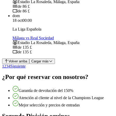
Estadio La Rosaleda
,
Málaga
,
España
de 86 £
de 86 £
dom
18 oct
00:00
La Liga Española
Málaga vs Real Sociedad
Estadio La Rosaleda
,
Málaga
,
España
de 135 £
de 135 £
Volver arriba
Cargar más
1
2
3
4
Siguiente
¿Por qué reservar con nosotros?
Garantía de devolución del 150%
Atención al cliente al nivel de la Champions League
Mejor selección y precios de entradas