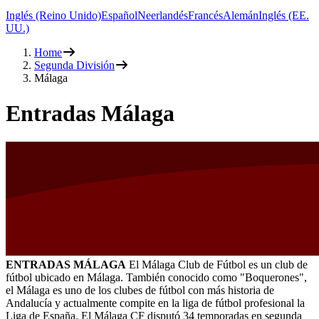
Inglés (Reino Unido)
Español
Neerlandés
Francés
Alemán
Inglés (EE.
UU.)
Home
Segunda División
Málaga
Entradas Málaga
ENTRADAS MÁLAGA
El Málaga Club de Fútbol es un club de
fútbol ubicado en Málaga. También conocido como "Boquerones",
el Málaga es uno de los clubes de fútbol con más historia de
Andalucía y actualmente compite en la liga de fútbol profesional la
Liga de España. El Málaga CF disputó 34 temporadas en segunda