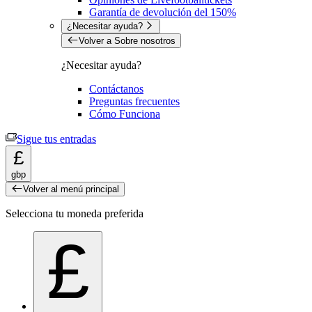
Garantía de devolución del 150%
¿Necesitar ayuda?
Volver a Sobre nosotros
¿Necesitar ayuda?
Contáctanos
Preguntas frecuentes
Cómo Funciona
Sigue tus entradas
£
gbp
Volver al menú principal
Selecciona tu moneda preferida
£