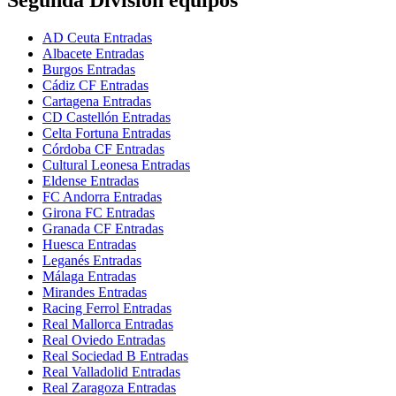
Segunda División equipos
AD Ceuta Entradas
Albacete Entradas
Burgos Entradas
Cádiz CF Entradas
Cartagena Entradas
CD Castellón Entradas
Celta Fortuna Entradas
Córdoba CF Entradas
Cultural Leonesa Entradas
Eldense Entradas
FC Andorra Entradas
Girona FC Entradas
Granada CF Entradas
Huesca Entradas
Leganés Entradas
Málaga Entradas
Mirandes Entradas
Racing Ferrol Entradas
Real Mallorca Entradas
Real Oviedo Entradas
Real Sociedad B Entradas
Real Valladolid Entradas
Real Zaragoza Entradas